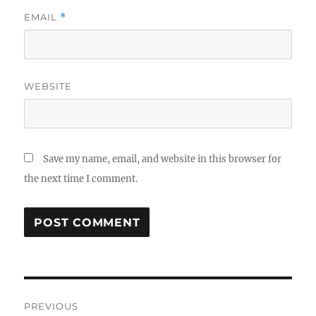
EMAIL
*
WEBSITE
Save my name, email, and website in this browser for
the next time I comment.
Post
PREVIOUS