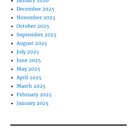
January 2026
December 2025
November 2025
October 2025
September 2025
August 2025
July 2025
June 2025
May 2025
April 2025
March 2025
February 2025
January 2025