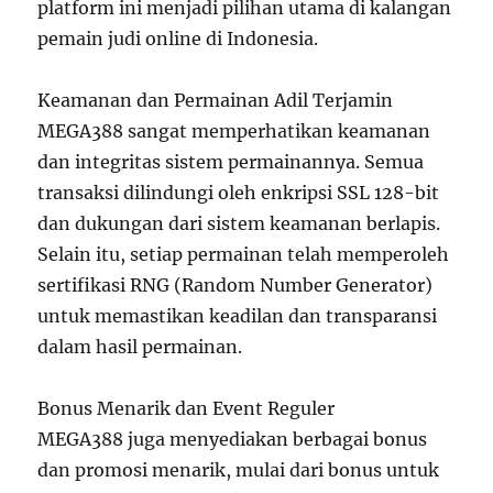
platform ini menjadi pilihan utama di kalangan
pemain judi online di Indonesia.
Keamanan dan Permainan Adil Terjamin
MEGA388 sangat memperhatikan keamanan
dan integritas sistem permainannya. Semua
transaksi dilindungi oleh enkripsi SSL 128-bit
dan dukungan dari sistem keamanan berlapis.
Selain itu, setiap permainan telah memperoleh
sertifikasi RNG (Random Number Generator)
untuk memastikan keadilan dan transparansi
dalam hasil permainan.
Bonus Menarik dan Event Reguler
MEGA388 juga menyediakan berbagai bonus
dan promosi menarik, mulai dari bonus untuk