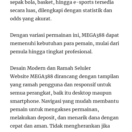
sepak bola, basket, hingga e-sports tersedia
secara luas, dilengkapi dengan statistik dan
odds yang akurat.
Dengan variasi permainan ini, MEGA388 dapat
memenuhi kebutuhan para pemain, mulai dari
pemula hingga tingkat profesional.
Desain Modern dan Ramah Seluler
Website MEGA388 dirancang dengan tampilan
yang ramah pengguna dan responsif untuk
semua perangkat, baik itu desktop maupun
smartphone. Navigasi yang mudah membantu
pemain untuk mengakses permainan,
melakukan deposit, dan menarik dana dengan
cepat dan aman. Tidak mengherankan jika