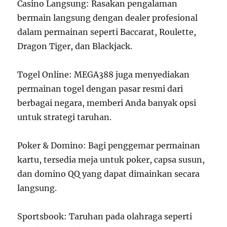
Casino Langsung: Rasakan pengalaman
bermain langsung dengan dealer profesional
dalam permainan seperti Baccarat, Roulette,
Dragon Tiger, dan Blackjack.
Togel Online: MEGA388 juga menyediakan
permainan togel dengan pasar resmi dari
berbagai negara, memberi Anda banyak opsi
untuk strategi taruhan.
Poker & Domino: Bagi penggemar permainan
kartu, tersedia meja untuk poker, capsa susun,
dan domino QQ yang dapat dimainkan secara
langsung.
Sportsbook: Taruhan pada olahraga seperti