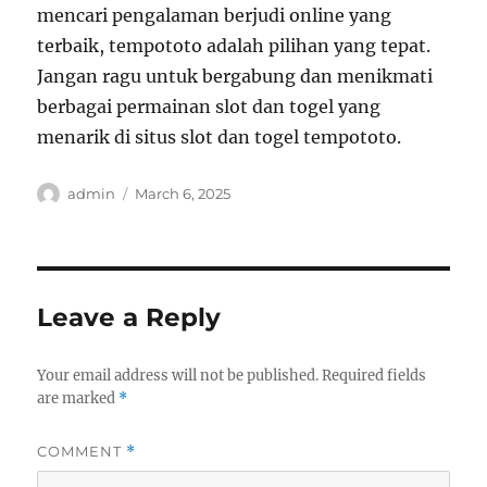
mencari pengalaman berjudi online yang
terbaik, tempototo adalah pilihan yang tepat.
Jangan ragu untuk bergabung dan menikmati
berbagai permainan slot dan togel yang
menarik di situs slot dan togel tempototo.
Author
Posted
admin
March 6, 2025
on
Leave a Reply
Your email address will not be published.
Required fields
are marked
*
COMMENT
*