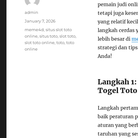
pemain judi onl
Author
admin
tetapi juga ke
Posted
January 7, 2026
yang relatif kec
on
Tags
meme4d
,
situs slot toto
langkah cerdas
online
,
situs toto
,
slot toto
,
lebih besar di
m
slot toto online
,
toto
,
toto
strategi dan ti
online
Anda!
Langkah 1:
Togel Toto
Langkah pertam
baik peraturan 
aturan yang ber
taruhan yang s