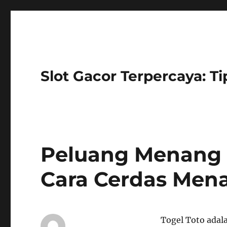
Slot Gacor Terpercaya: T
Peluang Menang B
Cara Cerdas Mena
Togel Toto adal