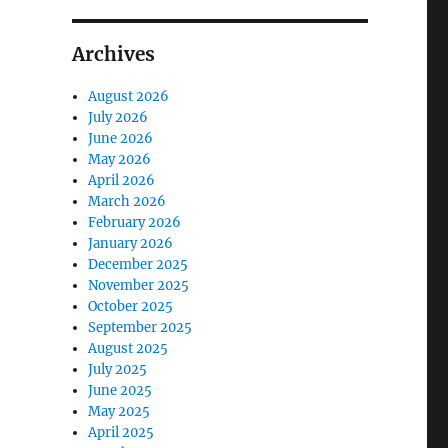
Archives
August 2026
July 2026
June 2026
May 2026
April 2026
March 2026
February 2026
January 2026
December 2025
November 2025
October 2025
September 2025
August 2025
July 2025
June 2025
May 2025
April 2025