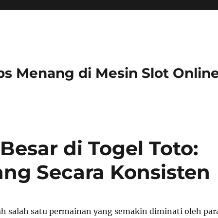
ips Menang di Mesin Slot Onlin
esar di Togel Toto:
ng Secara Konsisten
ah salah satu permainan yang semakin diminati oleh par