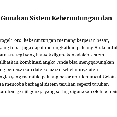
 Gunakan Sistem Keberuntungan dan
Togel Toto, keberuntungan memang berperan besar,
yang tepat juga dapat meningkatkan peluang Anda untu
atu strategi yang banyak digunakan adalah sistem
elibatkan kombinasi angka. Anda bisa menggabungkan
g berdasarkan data keluaran sebelumnya atau
ka yang memiliki peluang besar untuk muncul. Selain
isa mencoba berbagai sistem taruhan seperti taruhan
 taruhan ganjil genap, yang sering digunakan oleh pemai