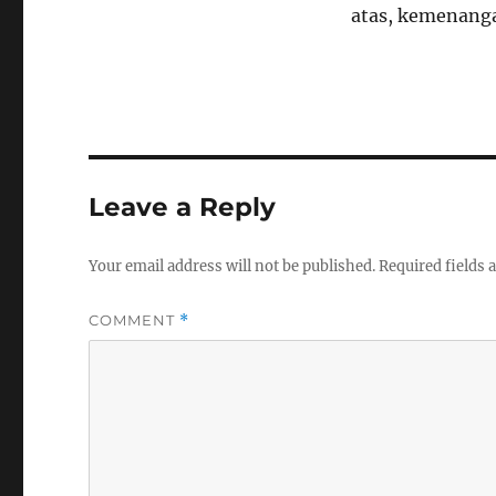
atas, kemenanga
Leave a Reply
Your email address will not be published.
Required fields
COMMENT
*