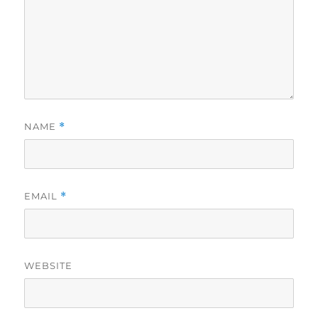
NAME
*
EMAIL
*
WEBSITE