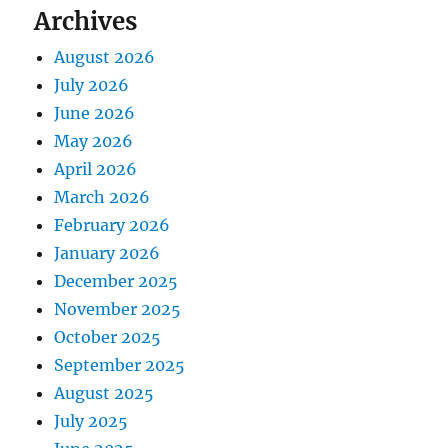
Archives
August 2026
July 2026
June 2026
May 2026
April 2026
March 2026
February 2026
January 2026
December 2025
November 2025
October 2025
September 2025
August 2025
July 2025