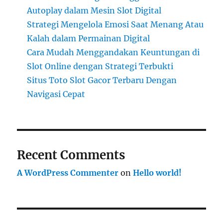
Autoplay dalam Mesin Slot Digital
Strategi Mengelola Emosi Saat Menang Atau
Kalah dalam Permainan Digital
Cara Mudah Menggandakan Keuntungan di
Slot Online dengan Strategi Terbukti
Situs Toto Slot Gacor Terbaru Dengan
Navigasi Cepat
Recent Comments
A WordPress Commenter
on
Hello world!