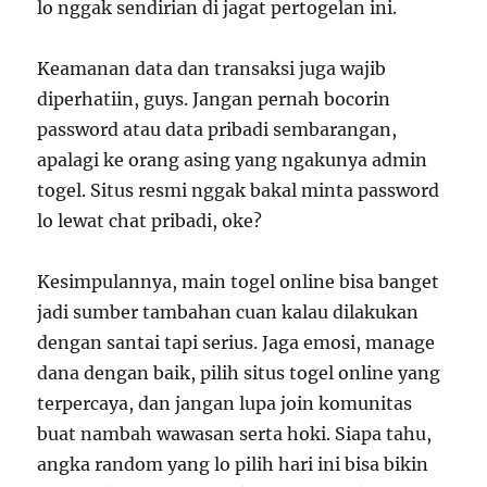
lo nggak sendirian di jagat pertogelan ini.
Keamanan data dan transaksi juga wajib
diperhatiin, guys. Jangan pernah bocorin
password atau data pribadi sembarangan,
apalagi ke orang asing yang ngakunya admin
togel. Situs resmi nggak bakal minta password
lo lewat chat pribadi, oke?
Kesimpulannya, main togel online bisa banget
jadi sumber tambahan cuan kalau dilakukan
dengan santai tapi serius. Jaga emosi, manage
dana dengan baik, pilih situs togel online yang
terpercaya, dan jangan lupa join komunitas
buat nambah wawasan serta hoki. Siapa tahu,
angka random yang lo pilih hari ini bisa bikin