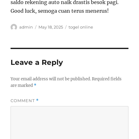
saldo rekening auto naik drastis besok pagi.
Good luck, semoga cuan terus menerus!
Author
Posted
Tags
admin
May 18, 2025
togel online
on
Leave a Reply
Your email address will not be published.
Required fields
are marked
*
COMMENT
*