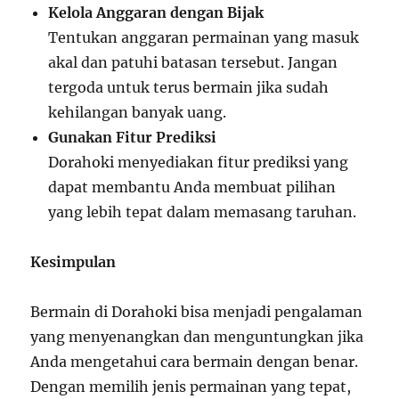
Kelola Anggaran dengan Bijak
Tentukan anggaran permainan yang masuk
akal dan patuhi batasan tersebut. Jangan
tergoda untuk terus bermain jika sudah
kehilangan banyak uang.
Gunakan Fitur Prediksi
Dorahoki menyediakan fitur prediksi yang
dapat membantu Anda membuat pilihan
yang lebih tepat dalam memasang taruhan.
Kesimpulan
Bermain di Dorahoki bisa menjadi pengalaman
yang menyenangkan dan menguntungkan jika
Anda mengetahui cara bermain dengan benar.
Dengan memilih jenis permainan yang tepat,