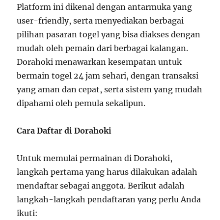
Platform ini dikenal dengan antarmuka yang
user-friendly, serta menyediakan berbagai
pilihan pasaran togel yang bisa diakses dengan
mudah oleh pemain dari berbagai kalangan.
Dorahoki menawarkan kesempatan untuk
bermain togel 24 jam sehari, dengan transaksi
yang aman dan cepat, serta sistem yang mudah
dipahami oleh pemula sekalipun.
Cara Daftar di Dorahoki
Untuk memulai permainan di Dorahoki,
langkah pertama yang harus dilakukan adalah
mendaftar sebagai anggota. Berikut adalah
langkah-langkah pendaftaran yang perlu Anda
ikuti: