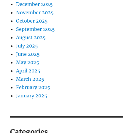
December 2025
November 2025
October 2025
September 2025
August 2025
July 2025
June 2025
May 2025
April 2025
March 2025
February 2025
January 2025
Categories