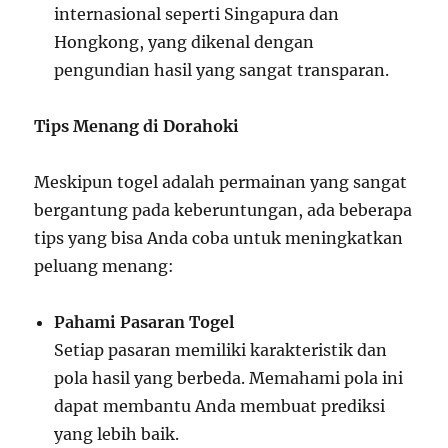
internasional seperti Singapura dan
Hongkong, yang dikenal dengan
pengundian hasil yang sangat transparan.
Tips Menang di Dorahoki
Meskipun togel adalah permainan yang sangat
bergantung pada keberuntungan, ada beberapa
tips yang bisa Anda coba untuk meningkatkan
peluang menang:
Pahami Pasaran Togel
Setiap pasaran memiliki karakteristik dan
pola hasil yang berbeda. Memahami pola ini
dapat membantu Anda membuat prediksi
yang lebih baik.