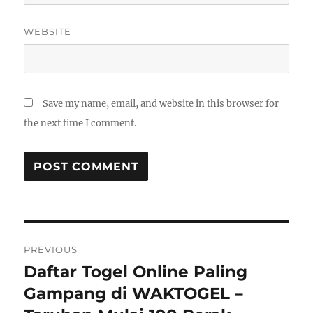
WEBSITE
Save my name, email, and website in this browser for
the next time I comment.
Post
PREVIOUS
navigation
Daftar Togel Online Paling
Previous
post:
Gampang di WAKTOGEL –