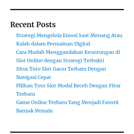
Recent Posts
Strategi Mengelola Emosi Saat Menang Atau
Kalah dalam Permainan Digital
Cara Mudah Menggandakan Keuntungan di
Slot Online dengan Strategi Terbukti
Situs Toto Slot Gacor Terbaru Dengan
Navigasi Cepat
Pilihan Toto Slot Modal Receh Dengan Fitur
Terbaru
Game Online Terbaru Yang Menjadi Favorit
Banyak Pemain