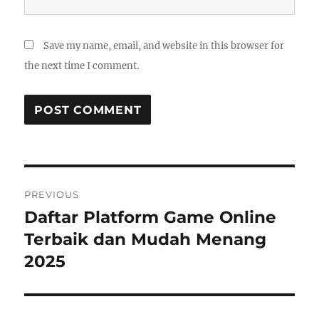
Save my name, email, and website in this browser for
the next time I comment.
Post
PREVIOUS
navigation
Daftar Platform Game Online
Previous
post:
Terbaik dan Mudah Menang
2025