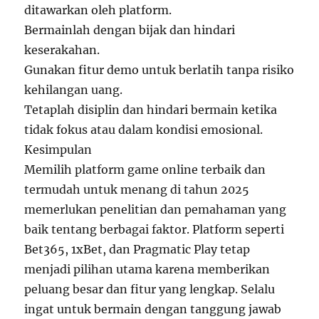
ditawarkan oleh platform.
Bermainlah dengan bijak dan hindari
keserakahan.
Gunakan fitur demo untuk berlatih tanpa risiko
kehilangan uang.
Tetaplah disiplin dan hindari bermain ketika
tidak fokus atau dalam kondisi emosional.
Kesimpulan
Memilih platform game online terbaik dan
termudah untuk menang di tahun 2025
memerlukan penelitian dan pemahaman yang
baik tentang berbagai faktor. Platform seperti
Bet365, 1xBet, dan Pragmatic Play tetap
menjadi pilihan utama karena memberikan
peluang besar dan fitur yang lengkap. Selalu
ingat untuk bermain dengan tanggung jawab