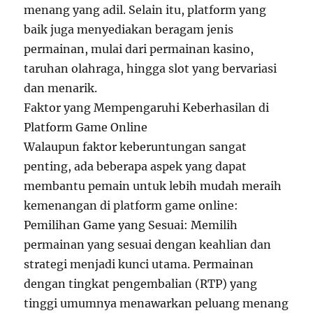
menang yang adil. Selain itu, platform yang
baik juga menyediakan beragam jenis
permainan, mulai dari permainan kasino,
taruhan olahraga, hingga slot yang bervariasi
dan menarik.
Faktor yang Mempengaruhi Keberhasilan di
Platform Game Online
Walaupun faktor keberuntungan sangat
penting, ada beberapa aspek yang dapat
membantu pemain untuk lebih mudah meraih
kemenangan di platform game online:
Pemilihan Game yang Sesuai: Memilih
permainan yang sesuai dengan keahlian dan
strategi menjadi kunci utama. Permainan
dengan tingkat pengembalian (RTP) yang
tinggi umumnya menawarkan peluang menang