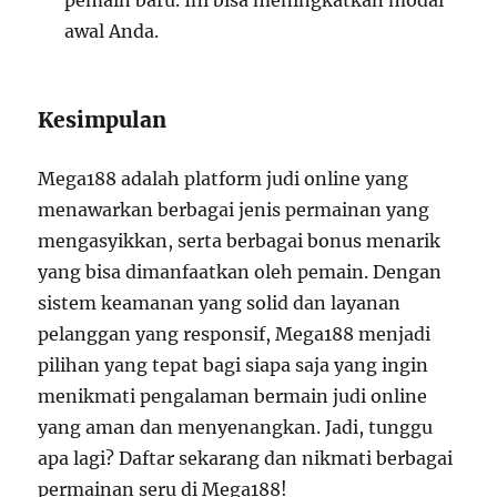
pemain baru. Ini bisa meningkatkan modal
awal Anda.
Kesimpulan
Mega188 adalah platform judi online yang
menawarkan berbagai jenis permainan yang
mengasyikkan, serta berbagai bonus menarik
yang bisa dimanfaatkan oleh pemain. Dengan
sistem keamanan yang solid dan layanan
pelanggan yang responsif, Mega188 menjadi
pilihan yang tepat bagi siapa saja yang ingin
menikmati pengalaman bermain judi online
yang aman dan menyenangkan. Jadi, tunggu
apa lagi? Daftar sekarang dan nikmati berbagai
permainan seru di Mega188!