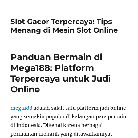
Slot Gacor Terpercaya: Tips
Menang di Mesin Slot Online
Panduan Bermain di
Mega188: Platform
Terpercaya untuk Judi
Online
mega188
adalah salah satu platform judi online
yang semakin populer di kalangan para pemain
di Indonesia. Dikenal karena berbagai
permainan menarik yang ditawarkannya,