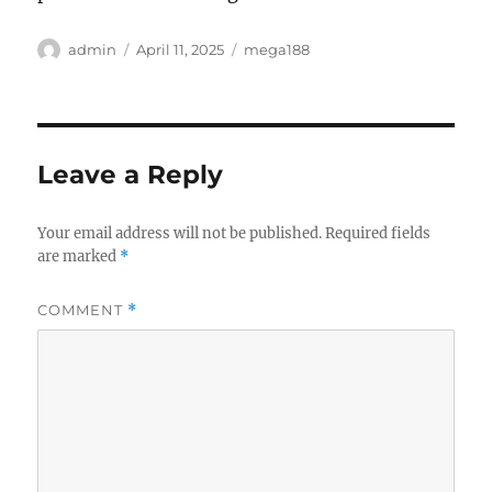
Author
Posted
Tags
admin
April 11, 2025
mega188
on
Leave a Reply
Your email address will not be published.
Required fields
are marked
*
COMMENT
*