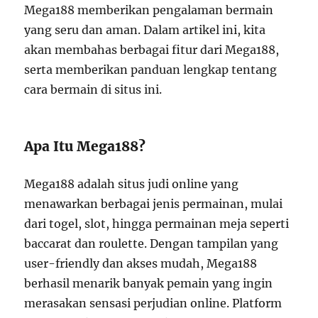
Mega188 memberikan pengalaman bermain
yang seru dan aman. Dalam artikel ini, kita
akan membahas berbagai fitur dari Mega188,
serta memberikan panduan lengkap tentang
cara bermain di situs ini.
Apa Itu Mega188?
Mega188 adalah situs judi online yang
menawarkan berbagai jenis permainan, mulai
dari togel, slot, hingga permainan meja seperti
baccarat dan roulette. Dengan tampilan yang
user-friendly dan akses mudah, Mega188
berhasil menarik banyak pemain yang ingin
merasakan sensasi perjudian online. Platform