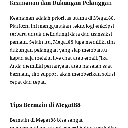
Keamanan dan Dukungan Pelanggan
Keamanan adalah prioritas utama di Mega188.
Platform ini menggunakan teknologi enkripsi
terbaru untuk melindungi data dan transaksi
pemain. Selain itu, Mega188 juga memiliki tim
dukungan pelanggan yang siap membantu
kapan saja melalui live chat atau email. Jika
Anda memiliki pertanyaan atau masalah saat
bermain, tim support akan memberikan solusi
cepat dan tepat.
Tips Bermain di Mega188
Bermain di Mega188 bisa sangat