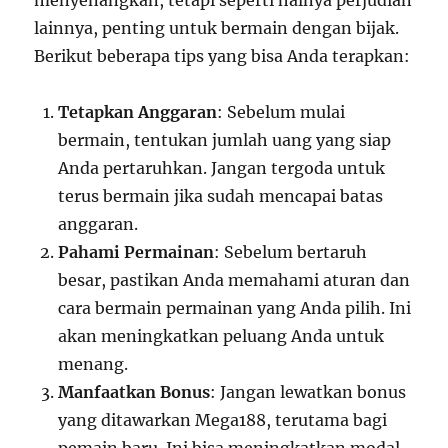
menyenangkan, tetapi seperti halnya perjudian
lainnya, penting untuk bermain dengan bijak.
Berikut beberapa tips yang bisa Anda terapkan:
Tetapkan Anggaran
: Sebelum mulai
bermain, tentukan jumlah uang yang siap
Anda pertaruhkan. Jangan tergoda untuk
terus bermain jika sudah mencapai batas
anggaran.
Pahami Permainan
: Sebelum bertaruh
besar, pastikan Anda memahami aturan dan
cara bermain permainan yang Anda pilih. Ini
akan meningkatkan peluang Anda untuk
menang.
Manfaatkan Bonus
: Jangan lewatkan bonus
yang ditawarkan Mega188, terutama bagi