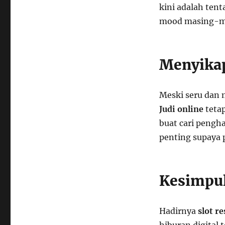
kini adalah ten
mood masing-m
Menyikap
Meski seru dan 
Judi online
tetap
buat cari pengh
penting supaya 
Kesimpu
Hadirnya
slot r