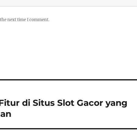
 the next time I comment.
tur di Situs Slot Gacor yang
gan