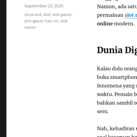
Posted
September 23, 2025
Namun, ada satu
on
Tags
situs slot
,
slot
,
slot gacor
,
permainan
slot
slot gacor hari ini
,
slot
online
modern.
resmi
Dunia Dig
Kalau dulu oran
buka smartphon
fenomena yang m
waktu. Pemain b
bahkan sambil re
seru.
Nah, kehadiran