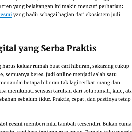
 tren yang belakangan ini makin mencuri perhatian:
 resmi
yang hadir sebagai bagian dari ekosistem
judi
ital yang Serba Praktis
g harus keluar rumah buat cari hiburan, sekarang cukup
e, semuanya beres.
Judi online
menjadi salah satu
enandai betapa hiburan tak lagi terikat ruang dan
isa menikmati sensasi taruhan dari sofa rumah, kafe, at
bahan sebelum tidur. Praktis, cepat, dan pastinya tetap
slot resmi
memberi nilai tambah tersendiri. Bukan cuma