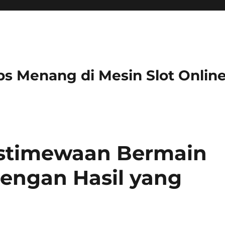
ips Menang di Mesin Slot Onlin
stimewaan Bermain
engan Hasil yang