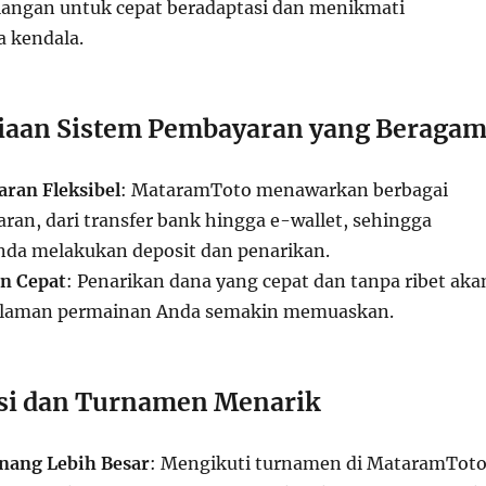
alangan untuk cepat beradaptasi dan menikmati
 kendala.
iaan Sistem Pembayaran yang Beraga
ran Fleksibel
: MataramToto menawarkan berbagai
an, dari transfer bank hingga e-wallet, sehingga
a melakukan deposit dan penarikan.
n Cepat
: Penarikan dana yang cepat dan tanpa ribet aka
laman permainan Anda semakin memuaskan.
si dan Turnamen Menarik
ang Lebih Besar
: Mengikuti turnamen di MataramTot