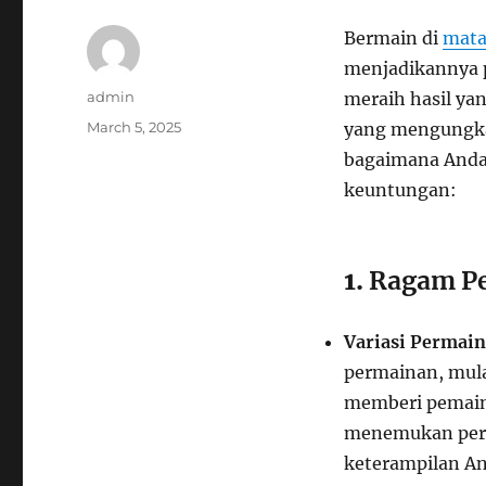
Bermain di
mata
menjadikannya p
Author
admin
meraih hasil ya
Posted
March 5, 2025
yang mengungka
on
bagaimana Anda
keuntungan:
1.
Ragam Pe
Variasi Permai
permainan, mulai
memberi pemain
menemukan perm
keterampilan An