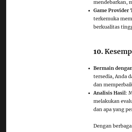
mendebarkan, me
Game Provider 
terkemuka mema
berkualitas tingg
10.
Kesemp
Bermain dengan
tersedia, Anda 
dan memperbaiki
Analisis Hasil
: 
melakukan eval
dan apa yang per
Dengan berbagai