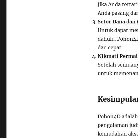
Jika Anda tertar
Anda pasang da
Setor Dana dan
Untuk dapat mem
dahulu. Pohon4
dan cepat.
Nikmati Perma
Setelah semuany
untuk memenang
Kesimpula
Pohon4D adalah 
pengalaman jud
kemudahan akses