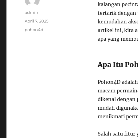
kalangan pecint
Author
admin
tertarik dengan 
Posted
April 7, 2025
kemudahan akses
on
Tags
pohon4d
artikel ini, kit
apa yang membua
Apa Itu P
Pohon4D adalah 
macam permainan,
dikenal dengan
mudah digunakan
menikmati perm
Salah satu fitur