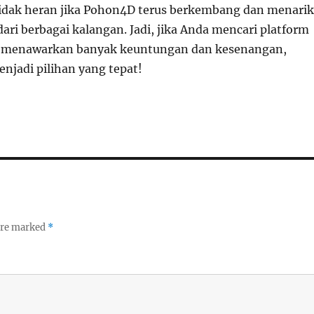
tidak heran jika Pohon4D terus berkembang dan menarik
ri berbagai kalangan. Jadi, jika Anda mencari platform
ng menawarkan banyak keuntungan dan kesenangan,
njadi pilihan yang tepat!
 are marked
*