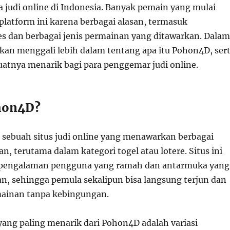
a judi online di Indonesia. Banyak pemain yang mulai
platform ini karena berbagai alasan, termasuk
 dan berbagai jenis permainan yang ditawarkan. Dalam
a akan menggali lebih dalam tentang apa itu Pohon4D, ser
tnya menarik bagi para penggemar judi online.
ohon4D?
sebuah situs judi online yang menawarkan berbagai
 terutama dalam kategori togel atau lotere. Situs ini
 pengalaman pengguna yang ramah dan antarmuka yang
, sehingga pemula sekalipun bisa langsung terjun dan
ainan tanpa kebingungan.
 yang paling menarik dari Pohon4D adalah variasi