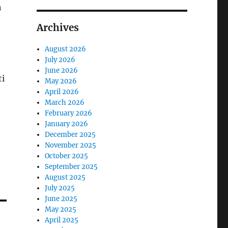
h
Archives
August 2026
July 2026
June 2026
ti
May 2026
April 2026
March 2026
February 2026
January 2026
December 2025
November 2025
October 2025
September 2025
August 2025
July 2025
June 2025
May 2025
April 2025