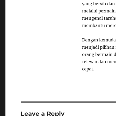
yang bersih da
melalui permaina
mengenal taruha
membantu mere
Dengan kemudah
menjadi pilihan
orang bermain d
relevan dan men
cepat.
Leave a Reply