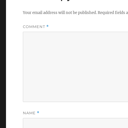
Your email address will not be published.
Required fields
COMMENT
*
NAME
*