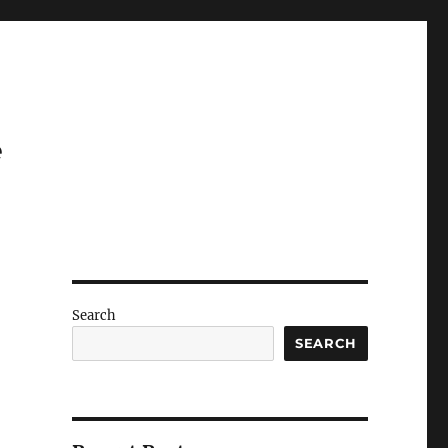
e
Search
SEARCH