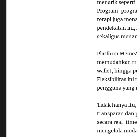
menarik seperti
Program-progra
tetapi juga men
pendekatan ini
sekaligus menar
Platform Meme4
memudahkan tran
wallet, hingga 
Fleksibilitas i
pengguna yang m
Tidak hanya itu
transparan dan p
secara real-tim
mengelola modal 