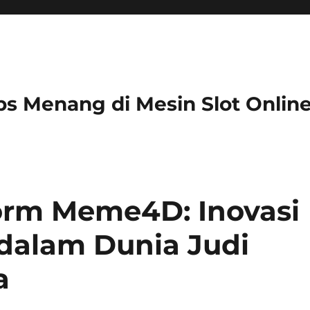
ips Menang di Mesin Slot Onlin
rm Meme4D: Inovasi
dalam Dunia Judi
a