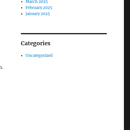
March 2025
February 2025
January 2025
Categories
Uncategorized
h.