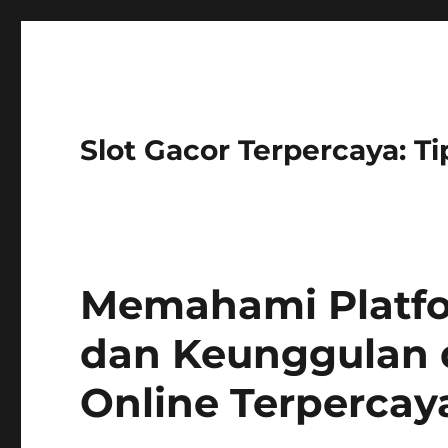
Slot Gacor Terpercaya: T
Memahami Platfo
dan Keunggulan 
Online Terpercay