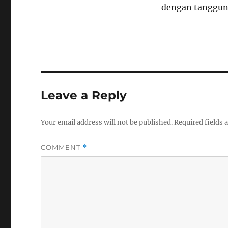
dengan tanggun
Leave a Reply
Your email address will not be published.
Required fields
COMMENT
*