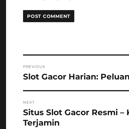
Post
PREVIOUS
navigation
Slot Gacor Harian: Pelu
Previous
post:
NEXT
Situs Slot Gacor Resmi 
Next
post:
Terjamin