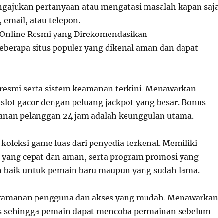
gajukan pertanyaan atau mengatasi masalah kapan saj
, email, atau telepon.
r Online Resmi yang Direkomendasikan
beberapa situs populer yang dikenal aman dan dapat
i resmi serta sistem keamanan terkini. Menawarkan
 slot gacor dengan peluang jackpot yang besar. Bonus
anan pelanggan 24 jam adalah keunggulan utama.
koleksi game luas dari penyedia terkenal. Memiliki
i yang cepat dan aman, serta program promosi yang
baik untuk pemain baru maupun yang sudah lama.
yamanan pengguna dan akses yang mudah. Menawarkan
is sehingga pemain dapat mencoba permainan sebelum