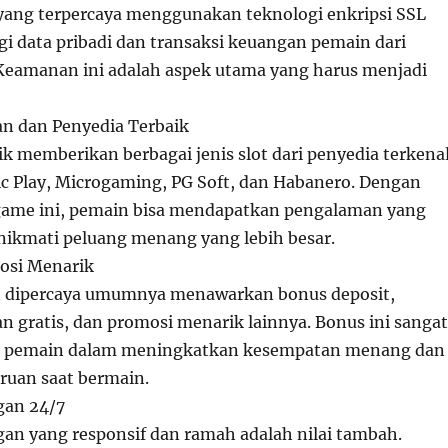
r yang terpercaya menggunakan teknologi enkripsi SSL
i data pribadi dan transaksi keuangan pemain dari
Keamanan ini adalah aspek utama yang harus menjadi
an dan Penyedia Terbaik
ik memberikan berbagai jenis slot dari penyedia terkena
ic Play, Microgaming, PG Soft, dan Habanero. Dengan
game ini, pemain bisa mendapatkan pengalaman yang
ikmati peluang menang yang lebih besar.
osi Menarik
at dipercaya umumnya menawarkan bonus deposit,
n gratis, dan promosi menarik lainnya. Bonus ini sangat
i pemain dalam meningkatkan kesempatan menang dan
uan saat bermain.
gan 24/7
an yang responsif dan ramah adalah nilai tambah.