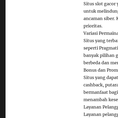
Situs slot gaco
untuk melindung
ancaman siber. 
prioritas.
Variasi Permain
Situs yang terba
seperti Pragmat
banyak pilihan 
berbeda dan men
Bonus dan Prom
Situs yang dap
cashback, putara
bermanfaat bag
menambah keser
Layanan Pelang
Layanan pelangg