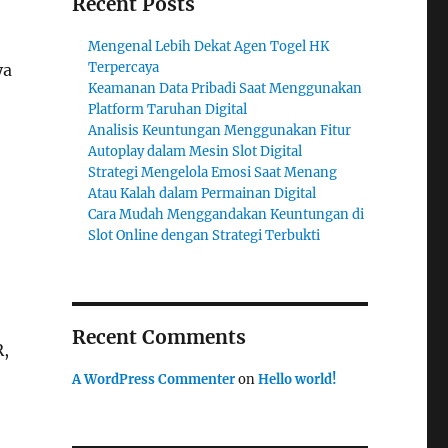
Recent Posts
Mengenal Lebih Dekat Agen Togel HK
Terpercaya
ya
Keamanan Data Pribadi Saat Menggunakan
Platform Taruhan Digital
Analisis Keuntungan Menggunakan Fitur
Autoplay dalam Mesin Slot Digital
Strategi Mengelola Emosi Saat Menang
Atau Kalah dalam Permainan Digital
Cara Mudah Menggandakan Keuntungan di
Slot Online dengan Strategi Terbukti
Recent Comments
R,
A WordPress Commenter
on
Hello world!