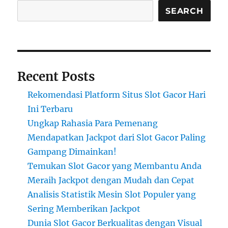
SEARCH
Recent Posts
Rekomendasi Platform Situs Slot Gacor Hari
Ini Terbaru
Ungkap Rahasia Para Pemenang
Mendapatkan Jackpot dari Slot Gacor Paling
Gampang Dimainkan!
Temukan Slot Gacor yang Membantu Anda
Meraih Jackpot dengan Mudah dan Cepat
Analisis Statistik Mesin Slot Populer yang
Sering Memberikan Jackpot
Dunia Slot Gacor Berkualitas dengan Visual