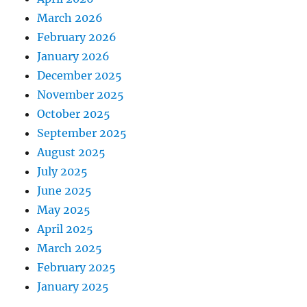
March 2026
February 2026
January 2026
December 2025
November 2025
October 2025
September 2025
August 2025
July 2025
June 2025
May 2025
April 2025
March 2025
February 2025
January 2025