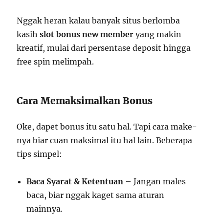
Nggak heran kalau banyak situs berlomba
kasih
slot bonus new member
yang makin
kreatif, mulai dari persentase deposit hingga
free spin melimpah.
Cara Memaksimalkan Bonus
Oke, dapet bonus itu satu hal. Tapi cara make-
nya biar cuan maksimal itu hal lain. Beberapa
tips simpel:
Baca Syarat & Ketentuan
– Jangan males
baca, biar nggak kaget sama aturan
mainnya.