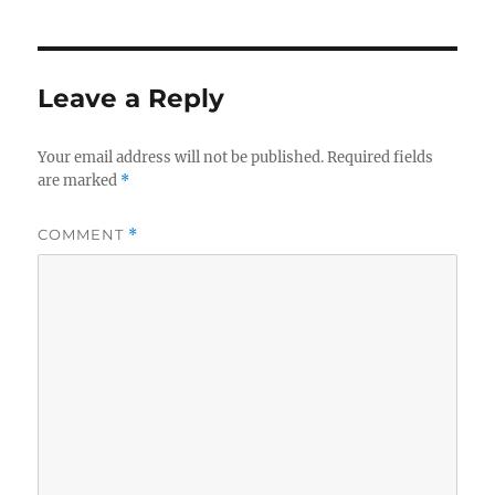
Leave a Reply
Your email address will not be published.
Required fields
are marked
*
COMMENT
*