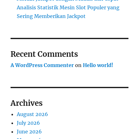
Analisis Statistik Mesin Slot Populer yang
Sering Memberikan Jackpot
Recent Comments
A WordPress Commenter
on
Hello world!
Archives
August 2026
July 2026
June 2026