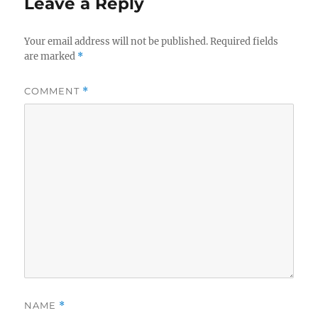
Leave a Reply
Your email address will not be published.
Required fields
are marked
*
COMMENT
*
NAME
*