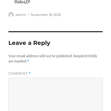
Halo4D!
Author
Posted
admin
November 18, 2025
on
Leave a Reply
Your email address will not be published.
Required fields
are marked
*
COMMENT
*