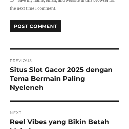
Save my name, email, and website in this browser for
the next time I comment.
Post
PREVIOUS
navigation
Situs Slot Gacor 2025 dengan
Previous
post:
Tema Bermain Paling
Nyeleneh
NEXT
Reel Vibes yang Bikin Betah
Next