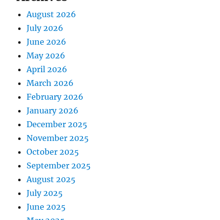
August 2026
July 2026
June 2026
May 2026
April 2026
March 2026
February 2026
January 2026
December 2025
November 2025
October 2025
September 2025
August 2025
July 2025
June 2025