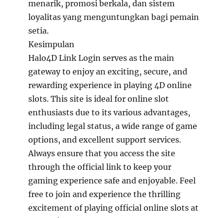
menarik, promosi berkala, dan sistem
loyalitas yang menguntungkan bagi pemain
setia.
Kesimpulan
Halo4D Link Login serves as the main
gateway to enjoy an exciting, secure, and
rewarding experience in playing 4D online
slots. This site is ideal for online slot
enthusiasts due to its various advantages,
including legal status, a wide range of game
options, and excellent support services.
Always ensure that you access the site
through the official link to keep your
gaming experience safe and enjoyable. Feel
free to join and experience the thrilling
excitement of playing official online slots at