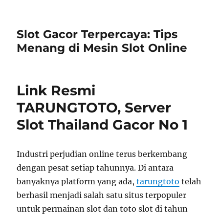
Slot Gacor Terpercaya: Tips
Menang di Mesin Slot Online
Link Resmi
TARUNGTOTO, Server
Slot Thailand Gacor No 1
Industri perjudian online terus berkembang
dengan pesat setiap tahunnya. Di antara
banyaknya platform yang ada,
tarungtoto
telah
berhasil menjadi salah satu situs terpopuler
untuk permainan slot dan toto slot di tahun