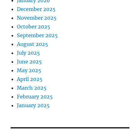
January 2026
December 2025
November 2025
October 2025
September 2025
August 2025
July 2025
June 2025
May 2025
April 2025
March 2025
February 2025
January 2025