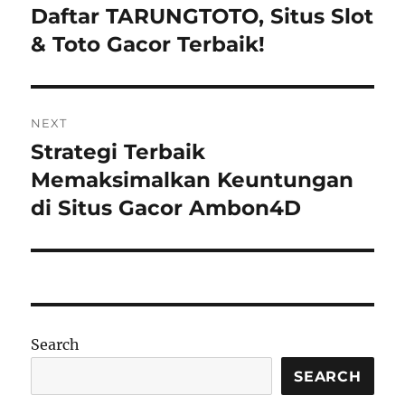
navigation
Daftar TARUNGTOTO, Situs Slot
Previous
post:
& Toto Gacor Terbaik!
NEXT
Strategi Terbaik
Next
post:
Memaksimalkan Keuntungan
di Situs Gacor Ambon4D
Search
SEARCH