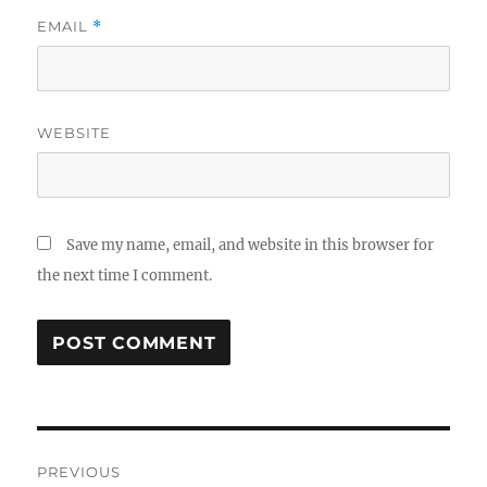
EMAIL
*
WEBSITE
Save my name, email, and website in this browser for
the next time I comment.
Post
PREVIOUS