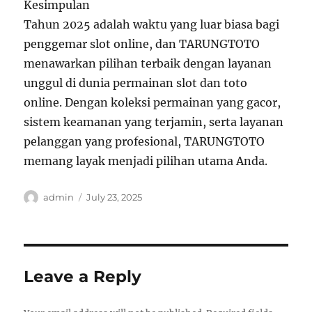
Kesimpulan
Tahun 2025 adalah waktu yang luar biasa bagi
penggemar slot online, dan TARUNGTOTO
menawarkan pilihan terbaik dengan layanan
unggul di dunia permainan slot dan toto
online. Dengan koleksi permainan yang gacor,
sistem keamanan yang terjamin, serta layanan
pelanggan yang profesional, TARUNGTOTO
memang layak menjadi pilihan utama Anda.
Author
Posted
admin
July 23, 2025
on
Leave a Reply