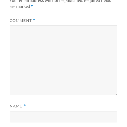
Your email address will not be published.
Required fields
are marked
*
COMMENT
*
NAME
*