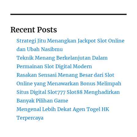
Recent Posts
Strategi Jitu Menangkan Jackpot Slot Online
dan Ubah Nasibmu
Teknik Menang Berkelanjutan Dalam
Permainan Slot Digital Modern
Rasakan Sensasi Menang Besar dari Slot
Online yang Menawarkan Bonus Melimpah
Situs Digital Slot777 Slot88 Menghadirkan
Banyak Pilihan Game
Mengenal Lebih Dekat Agen Togel HK
Terpercaya