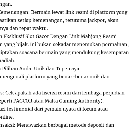
ngan.
emenangan: Bermain lewat link resmi di platform yang
stikan setiap kemenangan, terutama jackpot, akan
nya dan tepat waktu.
m Eksklusif Slot Gacor Dengan Link Mahjong Resmi
n yang bijak. Ini bukan sekadar menemukan permainan,
nciptakan suasana bermain yang mendukung kesempatan
adiah.
m Pilihan Anda: Unik dan Tepercaya
mengenali platform yang benar-benar unik dan
as: Cek apakah ada lisensi resmi dari lembaga perjudian
seperti PAGCOR atau Malta Gaming Authority).
Cari testimonial dari pemain nyata di forum atau
nline.
saksi: Menawarkan berbagai metode deposit dan