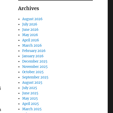
Archives
August 2026
July 2026
June 2026
May 2026
April 2026
March 2026
February 2026
January 2026
December 2025
November 2025
October 2025
September 2025
August 2025
i
July 2025
June 2025
May 2025
April 2025
n
March 2025