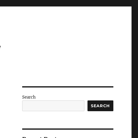
e
Search
SEARCH
!