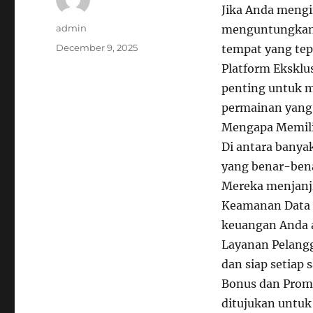
Jika Anda meng
Author
admin
menguntungkan,
Posted
December 9, 2025
tempat yang tep
on
Platform Eksklu
penting untuk 
permainan yang 
Mengapa Memilih
Di antara banyakn
yang benar-bena
Mereka menjanj
Keamanan Data y
keuangan Anda a
Layanan Pelangga
dan siap setiap s
Bonus dan Promo
ditujukan untuk 