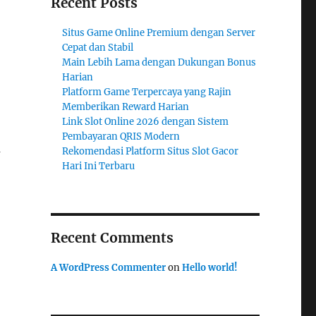
Recent Posts
Situs Game Online Premium dengan Server
Cepat dan Stabil
Main Lebih Lama dengan Dukungan Bonus
Harian
Platform Game Terpercaya yang Rajin
Memberikan Reward Harian
Link Slot Online 2026 dengan Sistem
Pembayaran QRIS Modern
m
Rekomendasi Platform Situs Slot Gacor
Hari Ini Terbaru
Recent Comments
A WordPress Commenter
on
Hello world!