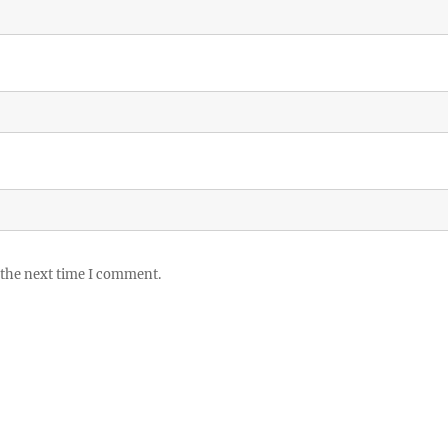
 the next time I comment.