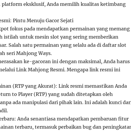
platform eksklusif, Anda memilih kualitas ketimbang
smi: Pintu Menuju Gacor Sejati
ackpot fokus pada mendapatkan permainan yang memang
istilah untuk mesin slot yang sering memberikan
. Salah satu permainan yang selalu ada di daftar slot
lah seri Mahjong Ways.
erasakan ke-gacoran ini dengan maksimal, Anda harus
lalui Link Mahjong Resmi. Mengapa link resmi ini
ainan (RTP yang Akurat): Link resmi memastikan Anda
turn to Player (RTP) yang sudah ditetapkan oleh
npa ada manipulasi dari pihak lain. Ini adalah kunci dar
dil.
Terbaru: Anda senantiasa mendapatkan pembaruan fitur
ainan terbaru, termasuk perbaikan bug dan peningkata