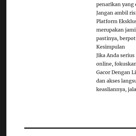
penarikan yang 
Jangan ambil ris
Platform Eksklu
merupakan jami
pastinya, berpot
Kesimpulan
Jika Anda seriu
online, fokuskan
Gacor Dengan L
dan akses lang
keasliannya, ja