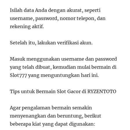
Isilah data Anda dengan akurat, seperti
username, password, nomor telepon, dan
rekening aktif.
Setelah itu, lakukan verifikasi akun.
Masuk menggunakan username dan password
yang telah dibuat, kemudian mulai bermain di
Slot777 yang menguntungkan hari ini.
Tips untuk Bermain Slot Gacor di RYZENTOTO
Agar pengalaman bermain semakin
menyenangkan dan beruntung, berikut
beberapa kiat yang dapat digunakan: