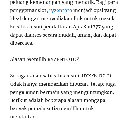
peluang kemenangan yang menarik. Bagi para
penggemar slot,
ryzentoto
menjadi opsi yang
ideal dengan menyediakan link untuk masuk
ke situs resmi pendaftaran Apk Slot777 yang
dapat diakses secara mudah, aman, dan dapat
dipercaya.
Alasan Memilih RYZENTOTO?
Sebagai salah satu situs resmi, RYZENTOTO
tidak hanya memberikan hiburan, tetapi juga
pengalaman bermain yang menguntungkan.
Berikut adalah beberapa alasan mengapa
banyak pemain setia memilih untuk
mendaftar: