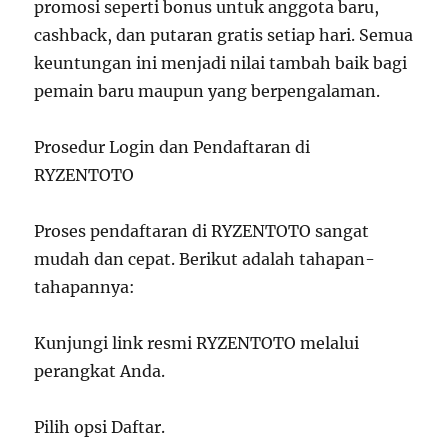
promosi seperti bonus untuk anggota baru,
cashback, dan putaran gratis setiap hari. Semua
keuntungan ini menjadi nilai tambah baik bagi
pemain baru maupun yang berpengalaman.
Prosedur Login dan Pendaftaran di
RYZENTOTO
Proses pendaftaran di RYZENTOTO sangat
mudah dan cepat. Berikut adalah tahapan-
tahapannya:
Kunjungi link resmi RYZENTOTO melalui
perangkat Anda.
Pilih opsi Daftar.