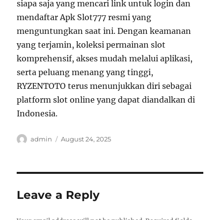
siapa saja yang mencari link untuk login dan
mendaftar Apk Slot777 resmi yang
menguntungkan saat ini. Dengan keamanan
yang terjamin, koleksi permainan slot
komprehensif, akses mudah melalui aplikasi,
serta peluang menang yang tinggi,
RYZENTOTO terus menunjukkan diri sebagai
platform slot online yang dapat diandalkan di
Indonesia.
Author
Posted
admin
August 24, 2025
on
Leave a Reply