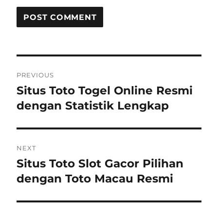
Post
PREVIOUS
navigation
Situs Toto Togel Online Resmi
Previous
post:
dengan Statistik Lengkap
NEXT
Situs Toto Slot Gacor Pilihan
Next
post:
dengan Toto Macau Resmi