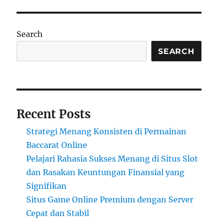
Search
SEARCH
Recent Posts
Strategi Menang Konsisten di Permainan
Baccarat Online
Pelajari Rahasia Sukses Menang di Situs Slot
dan Rasakan Keuntungan Finansial yang
Signifikan
Situs Game Online Premium dengan Server
Cepat dan Stabil