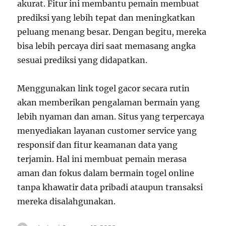
akurat. Fitur ini membantu pemain membuat
prediksi yang lebih tepat dan meningkatkan
peluang menang besar. Dengan begitu, mereka
bisa lebih percaya diri saat memasang angka
sesuai prediksi yang didapatkan.
Menggunakan link togel gacor secara rutin
akan memberikan pengalaman bermain yang
lebih nyaman dan aman. Situs yang terpercaya
menyediakan layanan customer service yang
responsif dan fitur keamanan data yang
terjamin. Hal ini membuat pemain merasa
aman dan fokus dalam bermain togel online
tanpa khawatir data pribadi ataupun transaksi
mereka disalahgunakan.