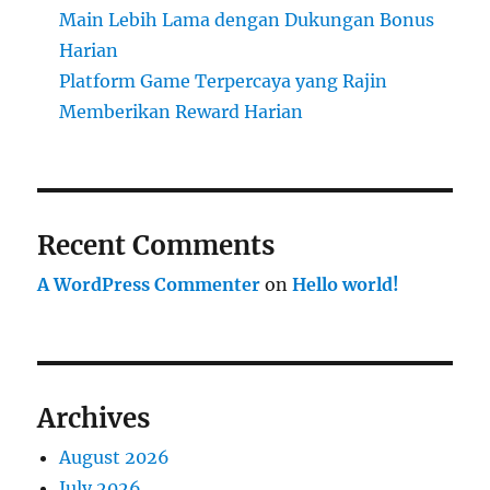
Main Lebih Lama dengan Dukungan Bonus
Harian
Platform Game Terpercaya yang Rajin
Memberikan Reward Harian
Recent Comments
A WordPress Commenter
on
Hello world!
Archives
August 2026
July 2026