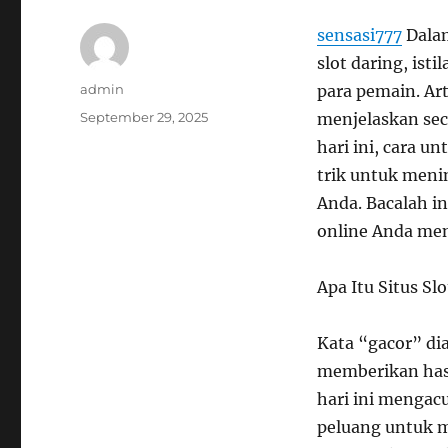
sensasi777
Dalam
slot daring, ist
Author
admin
para pemain. Art
Posted
September 29, 2025
menjelaskan sec
on
hari ini, cara u
trik untuk men
Anda. Bacalah i
online Anda men
Apa Itu Situs Slo
Kata “gacor” dia
memberikan hasi
hari ini mengac
peluang untuk 