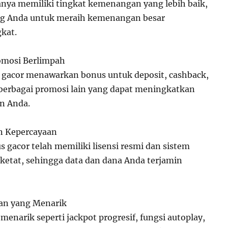
sanya memiliki tingkat kemenangan yang lebih baik,
ng Anda untuk meraih kemenangan besar
kat.
omosi Berlimpah
gacor menawarkan bonus untuk deposit, cashback,
n berbagai promosi lain yang dapat meningkatkan
n Anda.
n Kepercayaan
 gacor telah memiliki lisensi resmi dan sistem
etat, sehingga data dan dana Anda terjamin
nan yang Menarik
menarik seperti jackpot progresif, fungsi autoplay,