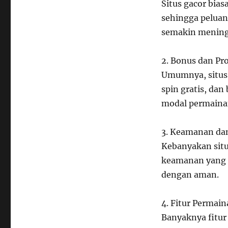
Situs gacor bia
sehingga pelua
semakin mening
2. Bonus dan Pr
Umumnya, situs 
spin gratis, da
modal permaina
3. Keamanan da
Kebanyakan situs
keamanan yang k
dengan aman.
4. Fitur Permai
Banyaknya fitur 