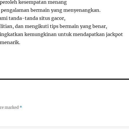
peroleh kesempatan menang
ta pengalaman bermain yang menyenangkan.
i tanda-tanda situs gacor,
itian, dan mengikuti tips bermain yang benar,
ingkatkan kemungkinan untuk mendapatkan jackpot
menarik.
 are marked
*