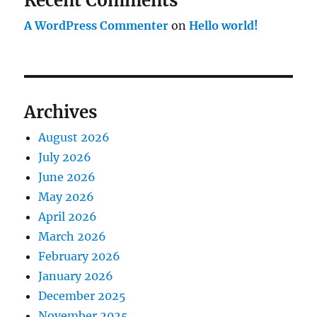
Recent Comments
A WordPress Commenter
on
Hello world!
Archives
August 2026
July 2026
June 2026
May 2026
April 2026
March 2026
February 2026
January 2026
December 2025
November 2025