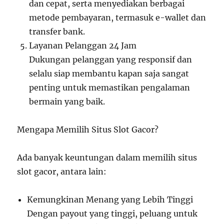
dan cepat, serta menyediakan berbagai
metode pembayaran, termasuk e-wallet dan
transfer bank.
Layanan Pelanggan 24 Jam
Dukungan pelanggan yang responsif dan
selalu siap membantu kapan saja sangat
penting untuk memastikan pengalaman
bermain yang baik.
Mengapa Memilih Situs Slot Gacor?
Ada banyak keuntungan dalam memilih situs
slot gacor, antara lain:
Kemungkinan Menang yang Lebih Tinggi
Dengan payout yang tinggi, peluang untuk