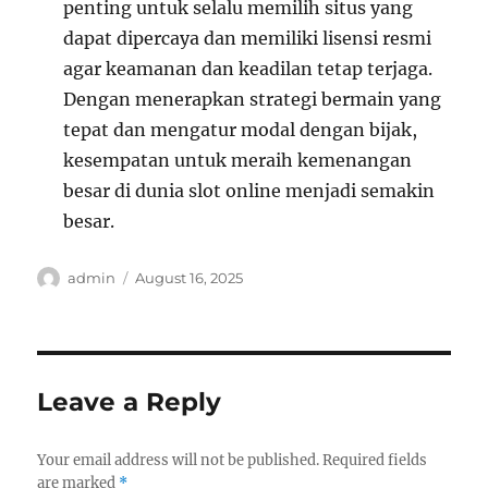
penting untuk selalu memilih situs yang
dapat dipercaya dan memiliki lisensi resmi
agar keamanan dan keadilan tetap terjaga.
Dengan menerapkan strategi bermain yang
tepat dan mengatur modal dengan bijak,
kesempatan untuk meraih kemenangan
besar di dunia slot online menjadi semakin
besar.
Author
Posted
admin
August 16, 2025
on
Leave a Reply
Your email address will not be published.
Required fields
are marked
*