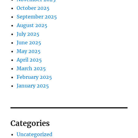
October 2025
September 2025
August 2025
July 2025
June 2025
May 2025
April 2025
March 2025
February 2025
January 2025
Categories
Uncategorized