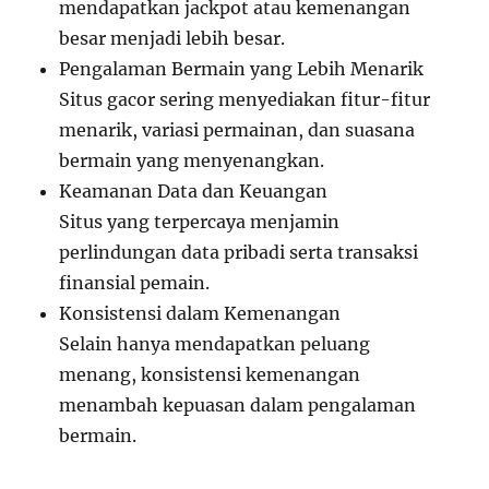
mendapatkan jackpot atau kemenangan
besar menjadi lebih besar.
Pengalaman Bermain yang Lebih Menarik
Situs gacor sering menyediakan fitur-fitur
menarik, variasi permainan, dan suasana
bermain yang menyenangkan.
Keamanan Data dan Keuangan
Situs yang terpercaya menjamin
perlindungan data pribadi serta transaksi
finansial pemain.
Konsistensi dalam Kemenangan
Selain hanya mendapatkan peluang
menang, konsistensi kemenangan
menambah kepuasan dalam pengalaman
bermain.