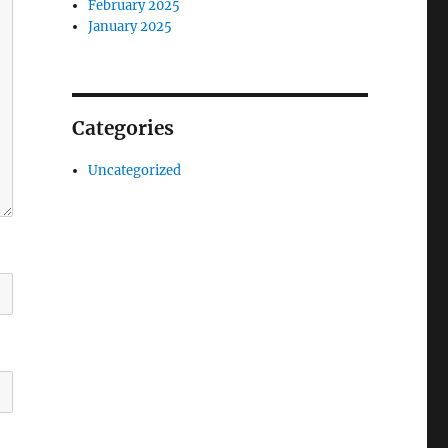
February 2025
January 2025
Categories
Uncategorized