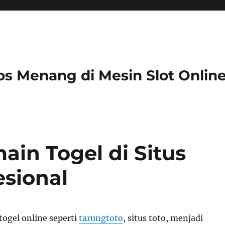
ips Menang di Mesin Slot Onlin
in Togel di Situs
esional
togel online seperti
tarungtoto
, situs toto, menjadi