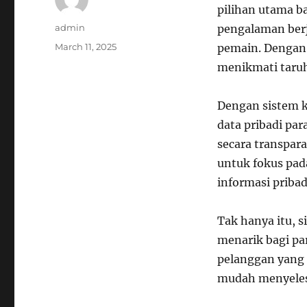
pilihan utama ba
Author
admin
pengalaman berj
Posted
March 11, 2025
pemain. Dengan 
on
menikmati taruh
Dengan sistem 
data pribadi pa
secara transpar
untuk fokus pad
informasi pribad
Tak hanya itu, 
menarik bagi pa
pelanggan yang 
mudah menyeles