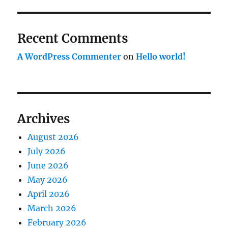
Recent Comments
A WordPress Commenter
on
Hello world!
Archives
August 2026
July 2026
June 2026
May 2026
April 2026
March 2026
February 2026