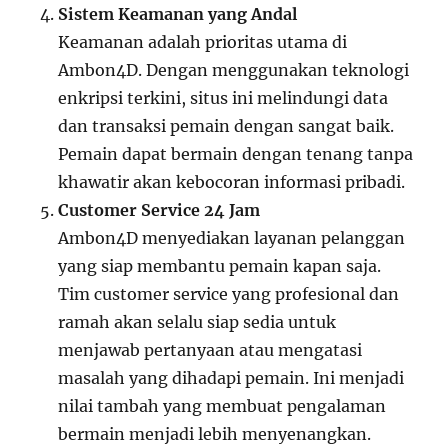
Sistem Keamanan yang Andal
Keamanan adalah prioritas utama di
Ambon4D. Dengan menggunakan teknologi
enkripsi terkini, situs ini melindungi data
dan transaksi pemain dengan sangat baik.
Pemain dapat bermain dengan tenang tanpa
khawatir akan kebocoran informasi pribadi.
Customer Service 24 Jam
Ambon4D menyediakan layanan pelanggan
yang siap membantu pemain kapan saja.
Tim customer service yang profesional dan
ramah akan selalu siap sedia untuk
menjawab pertanyaan atau mengatasi
masalah yang dihadapi pemain. Ini menjadi
nilai tambah yang membuat pengalaman
bermain menjadi lebih menyenangkan.