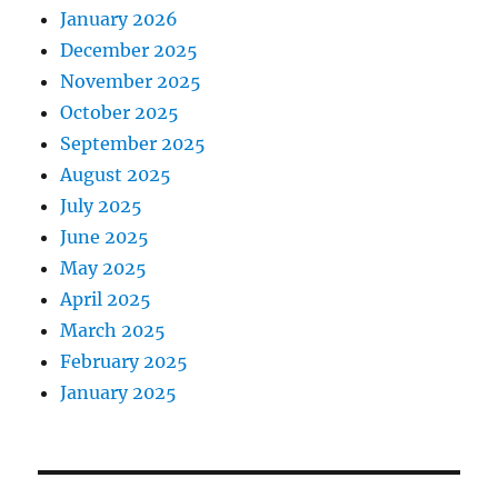
January 2026
December 2025
November 2025
October 2025
September 2025
August 2025
July 2025
June 2025
May 2025
April 2025
March 2025
February 2025
January 2025