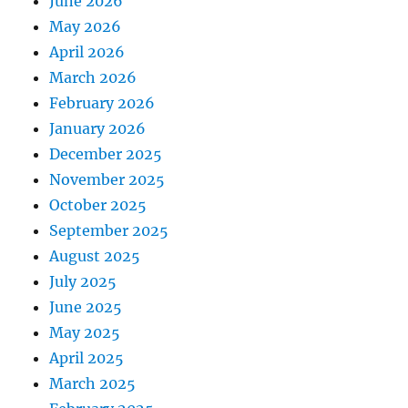
June 2026
May 2026
April 2026
March 2026
February 2026
January 2026
December 2025
November 2025
October 2025
September 2025
August 2025
July 2025
June 2025
May 2025
April 2025
March 2025