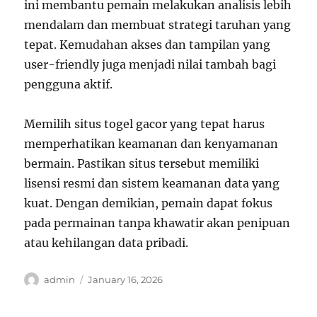
ini membantu pemain melakukan analisis lebih
mendalam dan membuat strategi taruhan yang
tepat. Kemudahan akses dan tampilan yang
user-friendly juga menjadi nilai tambah bagi
pengguna aktif.
Memilih situs togel gacor yang tepat harus
memperhatikan keamanan dan kenyamanan
bermain. Pastikan situs tersebut memiliki
lisensi resmi dan sistem keamanan data yang
kuat. Dengan demikian, pemain dapat fokus
pada permainan tanpa khawatir akan penipuan
atau kehilangan data pribadi.
Author
Posted
admin
January 16, 2026
on