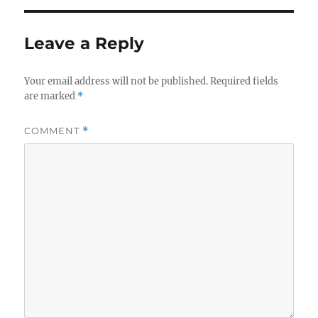
Leave a Reply
Your email address will not be published.
Required fields
are marked
*
COMMENT
*