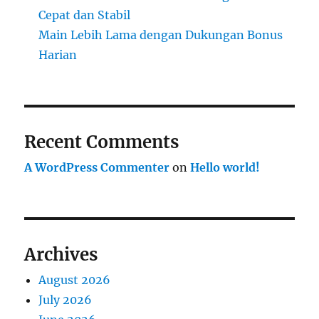
Cepat dan Stabil
Main Lebih Lama dengan Dukungan Bonus
Harian
Recent Comments
A WordPress Commenter
on
Hello world!
Archives
August 2026
July 2026