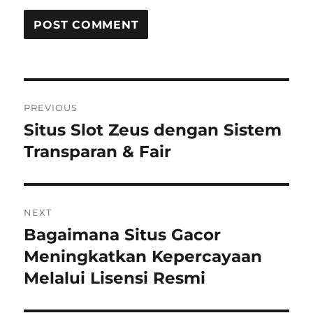
Post
PREVIOUS
navigation
Situs Slot Zeus dengan Sistem
Previous
post:
Transparan & Fair
NEXT
Bagaimana Situs Gacor
Next
post:
Meningkatkan Kepercayaan
Melalui Lisensi Resmi