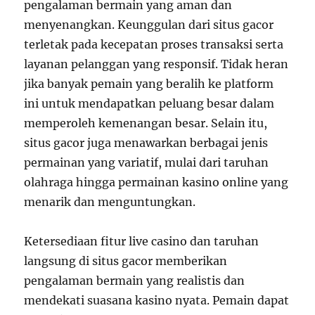
pengalaman bermain yang aman dan
menyenangkan. Keunggulan dari situs gacor
terletak pada kecepatan proses transaksi serta
layanan pelanggan yang responsif. Tidak heran
jika banyak pemain yang beralih ke platform
ini untuk mendapatkan peluang besar dalam
memperoleh kemenangan besar. Selain itu,
situs gacor juga menawarkan berbagai jenis
permainan yang variatif, mulai dari taruhan
olahraga hingga permainan kasino online yang
menarik dan menguntungkan.
Ketersediaan fitur live casino dan taruhan
langsung di situs gacor memberikan
pengalaman bermain yang realistis dan
mendekati suasana kasino nyata. Pemain dapat