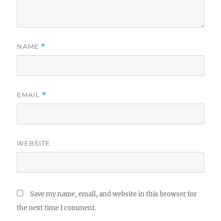
NAME
*
EMAIL
*
WEBSITE
Save my name, email, and website in this browser for
the next time I comment.