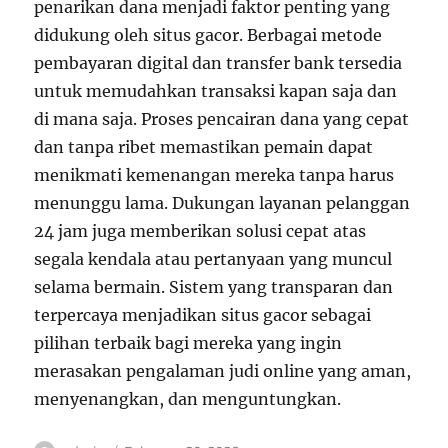
penarikan dana menjadi faktor penting yang
didukung oleh situs gacor. Berbagai metode
pembayaran digital dan transfer bank tersedia
untuk memudahkan transaksi kapan saja dan
di mana saja. Proses pencairan dana yang cepat
dan tanpa ribet memastikan pemain dapat
menikmati kemenangan mereka tanpa harus
menunggu lama. Dukungan layanan pelanggan
24 jam juga memberikan solusi cepat atas
segala kendala atau pertanyaan yang muncul
selama bermain. Sistem yang transparan dan
terpercaya menjadikan situs gacor sebagai
pilihan terbaik bagi mereka yang ingin
merasakan pengalaman judi online yang aman,
menyenangkan, dan menguntungkan.