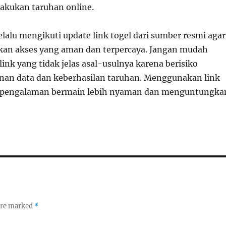
akukan taruhan online.
lalu mengikuti update link togel dari sumber resmi agar
kan akses yang aman dan terpercaya. Jangan mudah
ink yang tidak jelas asal-usulnya karena berisiko
an data dan keberhasilan taruhan. Menggunakan link
pengalaman bermain lebih nyaman dan menguntungka
 are marked
*