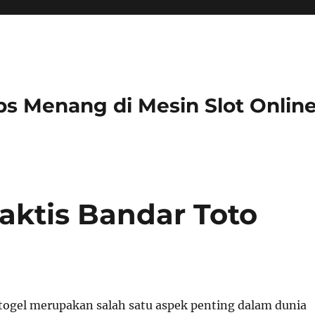
ips Menang di Mesin Slot Onlin
aktis Bandar Toto
togel merupakan salah satu aspek penting dalam dunia