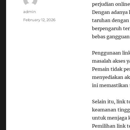
perjudian onlin
Author
admin
Dengan adanya l
Posted
February 12, 2026
taruhan dengan 
on
berpengaruh te
bebas gangguan
Penggunaan link
masalah akses y
Pemain tidak per
menyediakan ak
ini memastikan 
Selain itu, link
keamanan tinggi 
untuk menjaga k
Pemilihan link 