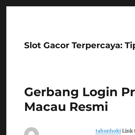
Slot Gacor Terpercaya: T
Gerbang Login Pr
Macau Resmi
tahunhoki
Link 