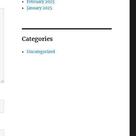
February 2025
January 2025
Categories
Uncategorized