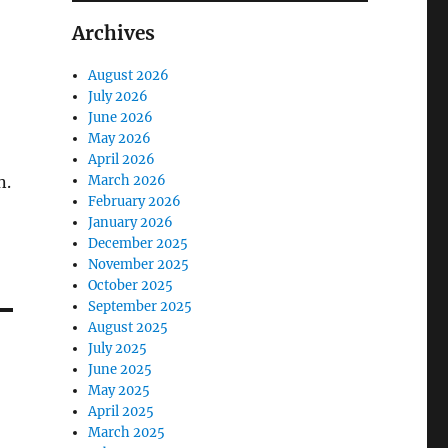
Archives
August 2026
July 2026
June 2026
May 2026
April 2026
n.
March 2026
February 2026
January 2026
December 2025
November 2025
October 2025
September 2025
August 2025
July 2025
June 2025
May 2025
April 2025
March 2025