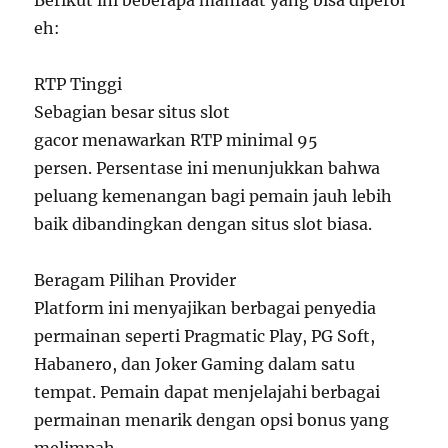
Berikut ini beberapa manfaat yang bisa diperol
eh:
RTP Tinggi
Sebagian besar situs slot
gacor menawarkan RTP minimal 95
persen. Persentase ini menunjukkan bahwa
peluang kemenangan bagi pemain jauh lebih
baik dibandingkan dengan situs slot biasa.
Beragam Pilihan Provider
Platform ini menyajikan berbagai penyedia
permainan seperti Pragmatic Play, PG Soft,
Habanero, dan Joker Gaming dalam satu
tempat. Pemain dapat menjelajahi berbagai
permainan menarik dengan opsi bonus yang