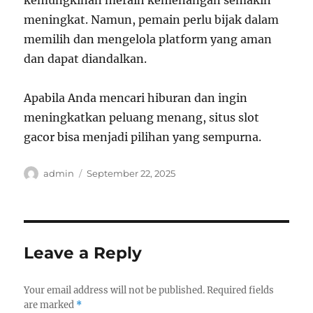
kemungkinan meraih kemenangan semakin
meningkat. Namun, pemain perlu bijak dalam
memilih dan mengelola platform yang aman
dan dapat diandalkan.
Apabila Anda mencari hiburan dan ingin
meningkatkan peluang menang, situs slot
gacor bisa menjadi pilihan yang sempurna.
Author
Posted
admin
September 22, 2025
on
Leave a Reply
Your email address will not be published.
Required fields
are marked
*