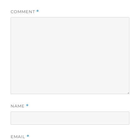
COMMENT
*
NAME
*
EMAIL
*