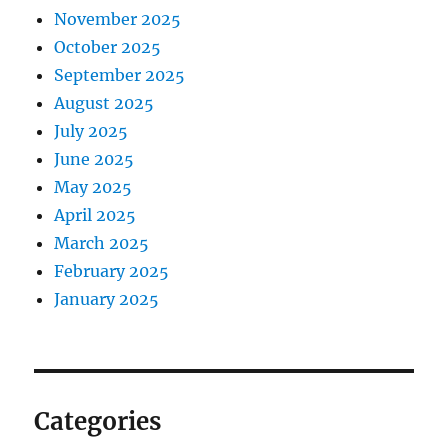
November 2025
October 2025
September 2025
August 2025
July 2025
June 2025
May 2025
April 2025
March 2025
February 2025
January 2025
Categories