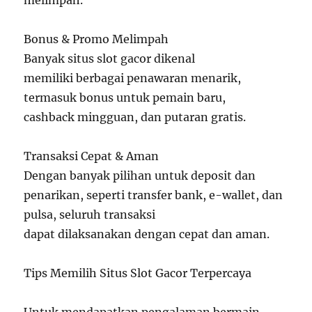
melimpah.
Bonus & Promo Melimpah
Banyak situs slot gacor dikenal
memiliki berbagai penawaran menarik,
termasuk bonus untuk pemain baru,
cashback mingguan, dan putaran gratis.
Transaksi Cepat & Aman
Dengan banyak pilihan untuk deposit dan
penarikan, seperti transfer bank, e-wallet, dan
pulsa, seluruh transaksi
dapat dilaksanakan dengan cepat dan aman.
Tips Memilih Situs Slot Gacor Terpercaya