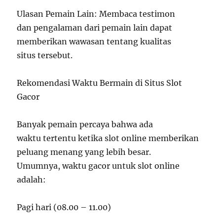
Ulasan Pemain Lain: Membaca testimon
dan pengalaman dari pemain lain dapat
memberikan wawasan tentang kualitas
situs tersebut.
Rekomendasi Waktu Bermain di Situs Slot
Gacor
Banyak pemain percaya bahwa ada
waktu tertentu ketika slot online memberikan
peluang menang yang lebih besar.
Umumnya, waktu gacor untuk slot online
adalah:
Pagi hari (08.00 – 11.00)