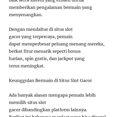
baik serta sistem yang efisien untuk
memberikan pengalaman bermain yang
menyenangkan.
Dengan mendaftar di situs slot
gacor yang terpercaya, pemain
dapat memperbesar peluang menang mereka,
berkat fitur menarik seperti bonus
harian, spin gratis, dan jackpot yang
terus meningkat.
Keunggulan Bermain di Situs Slot Gacor
Ada banyak alasan mengapa pemain lebih
memilih situs slot
gacor dibandingkan platform lainnya.