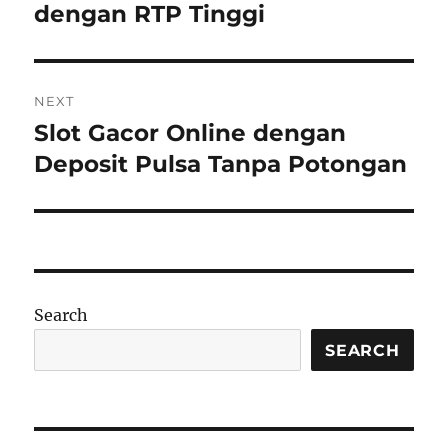
post:
dengan RTP Tinggi
NEXT
Slot Gacor Online dengan
Next
post:
Deposit Pulsa Tanpa Potongan
Search
SEARCH