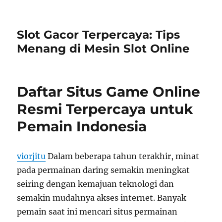
Slot Gacor Terpercaya: Tips
Menang di Mesin Slot Online
Daftar Situs Game Online
Resmi Terpercaya untuk
Pemain Indonesia
viorjitu
Dalam beberapa tahun terakhir, minat
pada permainan daring semakin meningkat
seiring dengan kemajuan teknologi dan
semakin mudahnya akses internet. Banyak
pemain saat ini mencari situs permainan