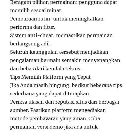
Beragam pilihan permainan: pengguna dapat
memilih sesuai minat.
Pembaruan rutin: untuk meningkatkan
performa dan fitur.
Sistem anti-cheat: memastikan permainan
berlangsung adil.
Seluruh keunggulan tersebut menjadikan
pengalaman bermain semakin menyenangkan
dan bebas dari kendala teknis.
Tips Memilih Platform yang Tepat
Jika Anda masih bingung, berikut beberapa tips
sederhana yang dapat diterapkan:
Periksa ulasan dan reputasi situs dari berbagai
sumber. Pastikan platform menyediakan
metode pembayaran yang aman. Coba
permainan versi demo jika ada untuk