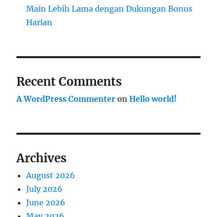
Main Lebih Lama dengan Dukungan Bonus
Harian
Recent Comments
A WordPress Commenter
on
Hello world!
Archives
August 2026
July 2026
June 2026
May 2026