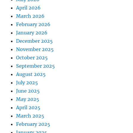
April 2026
March 2026
February 2026
January 2026
December 2025
November 2025
October 2025
September 2025
August 2025
July 2025
June 2025
May 2025
April 2025
March 2025
February 2025
January 2025