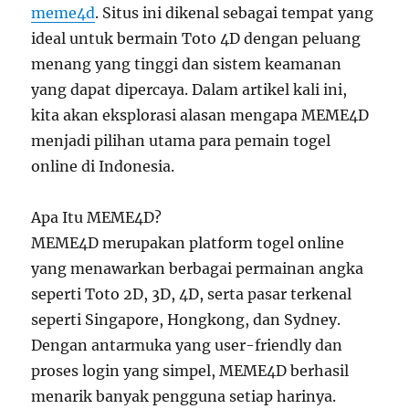
meme4d
. Situs ini dikenal sebagai tempat yang
ideal untuk bermain Toto 4D dengan peluang
menang yang tinggi dan sistem keamanan
yang dapat dipercaya. Dalam artikel kali ini,
kita akan eksplorasi alasan mengapa MEME4D
menjadi pilihan utama para pemain togel
online di Indonesia.
Apa Itu MEME4D?
MEME4D merupakan platform togel online
yang menawarkan berbagai permainan angka
seperti Toto 2D, 3D, 4D, serta pasar terkenal
seperti Singapore, Hongkong, dan Sydney.
Dengan antarmuka yang user-friendly dan
proses login yang simpel, MEME4D berhasil
menarik banyak pengguna setiap harinya.