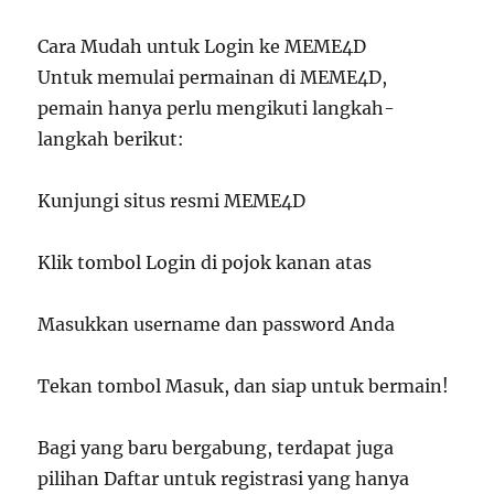
Cara Mudah untuk Login ke MEME4D
Untuk memulai permainan di MEME4D,
pemain hanya perlu mengikuti langkah-
langkah berikut:
Kunjungi situs resmi MEME4D
Klik tombol Login di pojok kanan atas
Masukkan username dan password Anda
Tekan tombol Masuk, dan siap untuk bermain!
Bagi yang baru bergabung, terdapat juga
pilihan Daftar untuk registrasi yang hanya