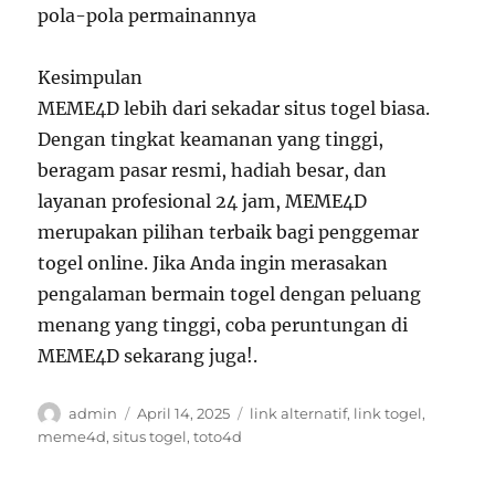
pola-pola permainannya
Kesimpulan
MEME4D lebih dari sekadar situs togel biasa.
Dengan tingkat keamanan yang tinggi,
beragam pasar resmi, hadiah besar, dan
layanan profesional 24 jam, MEME4D
merupakan pilihan terbaik bagi penggemar
togel online. Jika Anda ingin merasakan
pengalaman bermain togel dengan peluang
menang yang tinggi, coba peruntungan di
MEME4D sekarang juga!.
Author
Posted
Tags
admin
April 14, 2025
link alternatif
,
link togel
,
on
meme4d
,
situs togel
,
toto4d