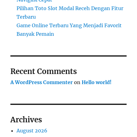
Pilihan Toto Slot Modal Receh Dengan Fitur
Terbaru
Game Online Terbaru Yang Menjadi Favorit
Banyak Pemain
Recent Comments
A WordPress Commenter
on
Hello world!
Archives
August 2026