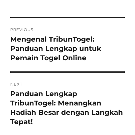
Post
PREVIOUS
navigation
Mengenal TribunTogel:
Previous
post:
Panduan Lengkap untuk
Pemain Togel Online
NEXT
Panduan Lengkap
Next
post:
TribunTogel: Menangkan
Hadiah Besar dengan Langkah
Tepat!