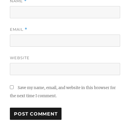
NAME
*
EMAIL
*
WEBSITE
Save my name, email, and website in this browser for
the next time I comment.