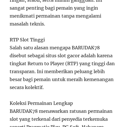
ringan, stabil, serta minim gangguan. Ini
sangat penting bagi pemain yang ingin
menikmati permainan tanpa mengalami
masalah teknis.
RTP Slot Tinggi
Salah satu alasan mengapa BARUDAK78
disebut sebagai situs slot gacor adalah karena
tingkat Return to Player (RTP) yang tinggi dan
transparan. Ini memberikan peluang lebih
besar bagi pemain untuk meraih kemenangan
secara kolektif.
Koleksi Permainan Lengkap
BARUDAK78 menawarkan ratusan permainan
slot yang terkenal dari penyedia terkemuka