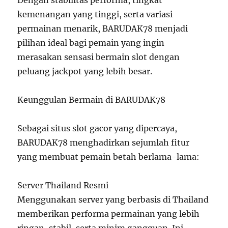
Dengan stabilitas performa, tingkat
kemenangan yang tinggi, serta variasi
permainan menarik, BARUDAK78 menjadi
pilihan ideal bagi pemain yang ingin
merasakan sensasi bermain slot dengan
peluang jackpot yang lebih besar.
Keunggulan Bermain di BARUDAK78
Sebagai situs slot gacor yang dipercaya,
BARUDAK78 menghadirkan sejumlah fitur
yang membuat pemain betah berlama-lama:
Server Thailand Resmi
Menggunakan server yang berbasis di Thailand
memberikan performa permainan yang lebih