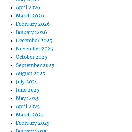
April 2026
March 2026
February 2026
January 2026
December 2025
November 2025
October 2025
September 2025
August 2025
July 2025
June 2025
May 2025
April 2025
March 2025
February 2025
January 2025