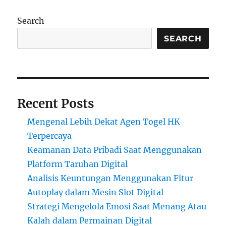
Search
SEARCH
Recent Posts
Mengenal Lebih Dekat Agen Togel HK
Terpercaya
Keamanan Data Pribadi Saat Menggunakan
Platform Taruhan Digital
Analisis Keuntungan Menggunakan Fitur
Autoplay dalam Mesin Slot Digital
Strategi Mengelola Emosi Saat Menang Atau
Kalah dalam Permainan Digital