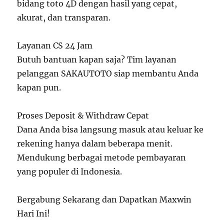
bidang toto 4D dengan hasil yang cepat,
akurat, dan transparan.
Layanan CS 24 Jam
Butuh bantuan kapan saja? Tim layanan
pelanggan SAKAUTOTO siap membantu Anda
kapan pun.
Proses Deposit & Withdraw Cepat
Dana Anda bisa langsung masuk atau keluar ke
rekening hanya dalam beberapa menit.
Mendukung berbagai metode pembayaran
yang populer di Indonesia.
Bergabung Sekarang dan Dapatkan Maxwin
Hari Ini!