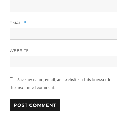
EMAIL
*
WEBSITE
Save my name, email, and website in this browser for
the next time I comment.