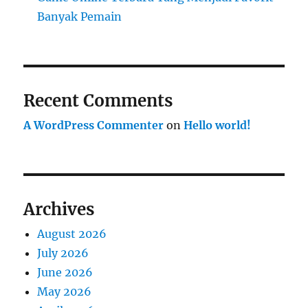
Banyak Pemain
Recent Comments
A WordPress Commenter
on
Hello world!
Archives
August 2026
July 2026
June 2026
May 2026