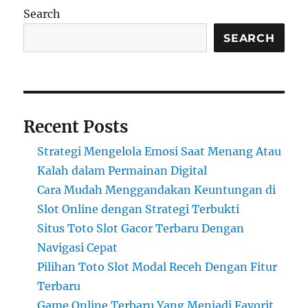
Search
SEARCH
Recent Posts
Strategi Mengelola Emosi Saat Menang Atau
Kalah dalam Permainan Digital
Cara Mudah Menggandakan Keuntungan di
Slot Online dengan Strategi Terbukti
Situs Toto Slot Gacor Terbaru Dengan
Navigasi Cepat
Pilihan Toto Slot Modal Receh Dengan Fitur
Terbaru
Game Online Terbaru Yang Menjadi Favorit