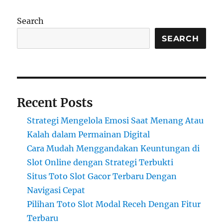
Search
SEARCH
Recent Posts
Strategi Mengelola Emosi Saat Menang Atau
Kalah dalam Permainan Digital
Cara Mudah Menggandakan Keuntungan di
Slot Online dengan Strategi Terbukti
Situs Toto Slot Gacor Terbaru Dengan
Navigasi Cepat
Pilihan Toto Slot Modal Receh Dengan Fitur
Terbaru