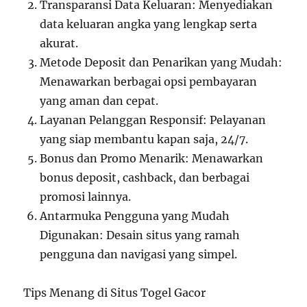
Transparansi Data Keluaran: Menyediakan
data keluaran angka yang lengkap serta
akurat.
Metode Deposit dan Penarikan yang Mudah:
Menawarkan berbagai opsi pembayaran
yang aman dan cepat.
Layanan Pelanggan Responsif: Pelayanan
yang siap membantu kapan saja, 24/7.
Bonus dan Promo Menarik: Menawarkan
bonus deposit, cashback, dan berbagai
promosi lainnya.
Antarmuka Pengguna yang Mudah
Digunakan: Desain situs yang ramah
pengguna dan navigasi yang simpel.
Tips Menang di Situs Togel Gacor