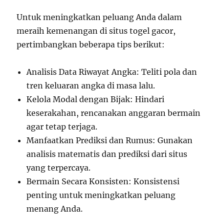
Untuk meningkatkan peluang Anda dalam
meraih kemenangan di situs togel gacor,
pertimbangkan beberapa tips berikut:
Analisis Data Riwayat Angka: Teliti pola dan
tren keluaran angka di masa lalu.
Kelola Modal dengan Bijak: Hindari
keserakahan, rencanakan anggaran bermain
agar tetap terjaga.
Manfaatkan Prediksi dan Rumus: Gunakan
analisis matematis dan prediksi dari situs
yang terpercaya.
Bermain Secara Konsisten: Konsistensi
penting untuk meningkatkan peluang
menang Anda.