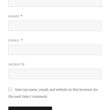
NAME
*
EMAIL
*
WEBSITE
Save my name, email, and website in this browser for
the next time I comment.