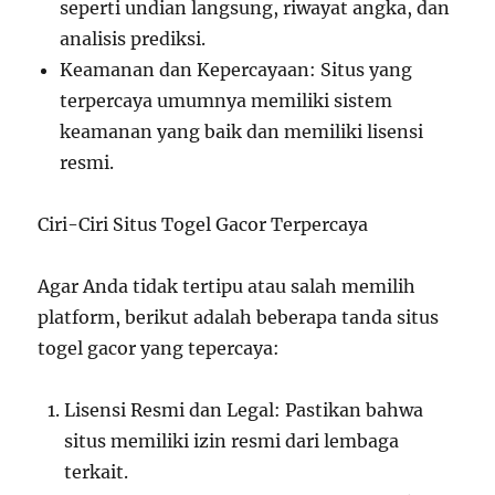
seperti undian langsung, riwayat angka, dan
analisis prediksi.
Keamanan dan Kepercayaan: Situs yang
terpercaya umumnya memiliki sistem
keamanan yang baik dan memiliki lisensi
resmi.
Ciri-Ciri Situs Togel Gacor Terpercaya
Agar Anda tidak tertipu atau salah memilih
platform, berikut adalah beberapa tanda situs
togel gacor yang tepercaya:
Lisensi Resmi dan Legal: Pastikan bahwa
situs memiliki izin resmi dari lembaga
terkait.