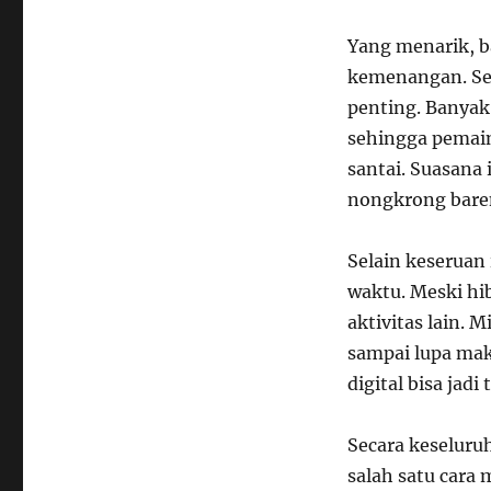
Yang menarik, 
kemenangan. Sens
penting. Banyak
sehingga pemain 
santai. Suasana 
nongkrong baren
Selain keseruan
waktu. Meski hi
aktivitas lain. 
sampai lupa mak
digital bisa jad
Secara keseluru
salah satu cara