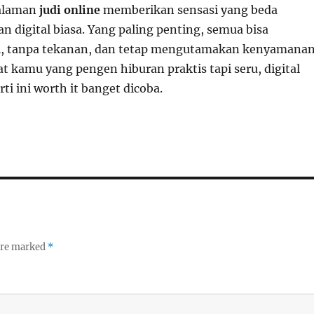
galaman
judi online
memberikan sensasi yang beda
n digital biasa. Yang paling penting, semua bisa
ai, tanpa tekanan, dan tetap mengutamakan kenyamana
at kamu yang pengen hiburan praktis tapi seru, digital
ti ini worth it banget dicoba.
 are marked
*