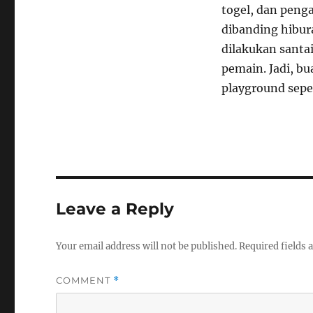
togel, dan pen
dibanding hibura
dilakukan sant
pemain. Jadi, bu
playground seper
Leave a Reply
Your email address will not be published.
Required fields
COMMENT
*