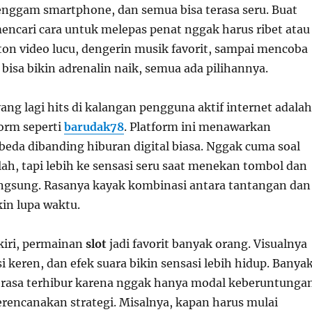
genggam smartphone, dan semua bisa terasa seru. Buat
encari cara untuk melepas penat nggak harus ribet atau
ton video lucu, dengerin musik favorit, sampai mencoba
isa bikin adrenalin naik, semua ada pilihannya.
yang lagi hits di kalangan pengguna aktif internet adalah
form seperti
barudak78
. Platform ini menawarkan
eda dibanding hiburan digital biasa. Nggak cuma soal
ah, tapi lebih ke sensasi seru saat menekan tombol dan
langsung. Rasanya kayak kombinasi antara tantangan dan
kin lupa waktu.
kiri, permainan
slot
jadi favorit banyak orang. Visualnya
 keren, dan efek suara bikin sensasi lebih hidup. Banya
rasa terhibur karena nggak hanya modal keberuntunga
erencanakan strategi. Misalnya, kapan harus mulai