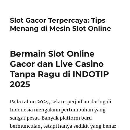
Slot Gacor Terpercaya: Tips
Menang di Mesin Slot Online
Bermain Slot Online
Gacor dan Live Casino
Tanpa Ragu di INDOTIP
2025
Pada tahun 2025, sektor perjudian daring di
Indonesia mengalami pertumbuhan yang
sangat pesat. Banyak platform baru
bermunculan, tetapi hanya sedikit yang benar-