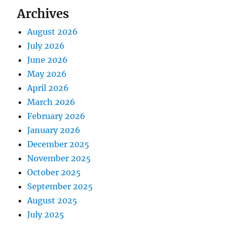
Archives
August 2026
July 2026
June 2026
May 2026
April 2026
March 2026
February 2026
January 2026
December 2025
November 2025
October 2025
September 2025
August 2025
July 2025