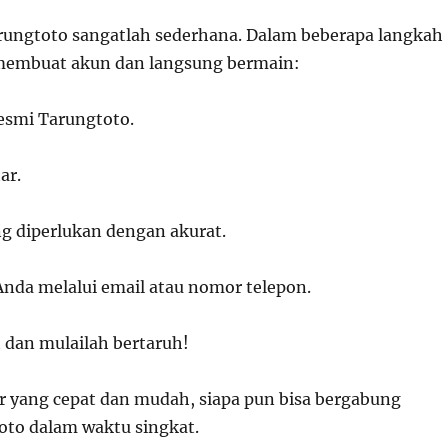
rungtoto sangatlah sederhana. Dalam beberapa langkah
 membuat akun dan langsung bermain:
resmi Tarungtoto.
ar.
ng diperlukan dengan akurat.
Anda melalui email atau nomor telepon.
 dan mulailah bertaruh!
 yang cepat dan mudah, siapa pun bisa bergabung
to dalam waktu singkat.