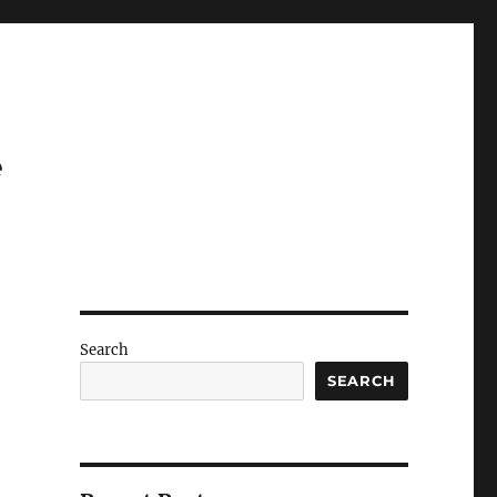
e
Search
SEARCH