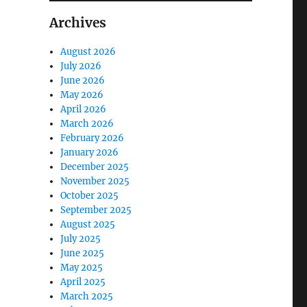
Archives
August 2026
July 2026
June 2026
May 2026
April 2026
March 2026
February 2026
January 2026
December 2025
November 2025
October 2025
September 2025
August 2025
July 2025
June 2025
May 2025
April 2025
March 2025