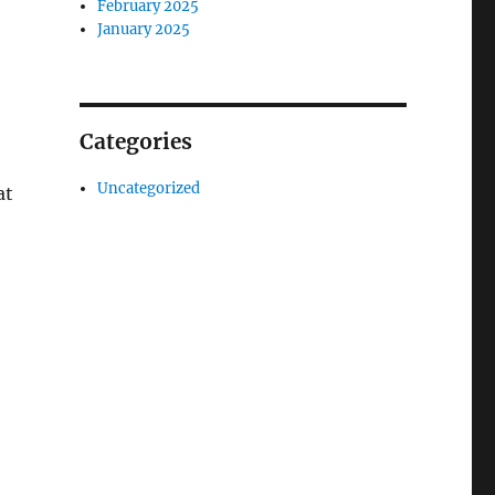
February 2025
January 2025
Categories
Uncategorized
at