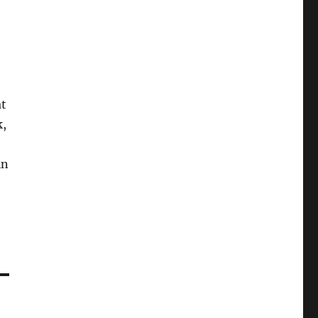
at
k,
in