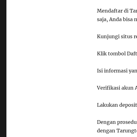
Mendaftar di Ta
saja, Anda bisa
Kunjungi situs 
Klik tombol Daft
Isi informasi ya
Verifikasi akun 
Lakukan deposit
Dengan prosedur
dengan Tarungto