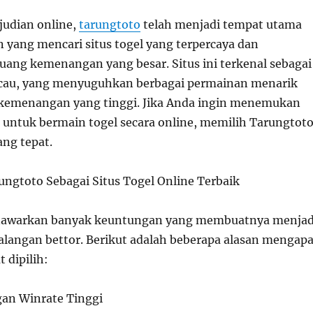
judian online,
tarungtoto
telah menjadi tempat utama
n yang mencari situs togel yang terpercaya dan
ang kemenangan yang besar. Situs ini terkenal sebagai
cau, yang menyuguhkan berbagai permainan menarik
 kemenangan yang tinggi. Jika Anda ingin menemukan
k untuk bermain togel secara online, memilih Tarungtot
ang tepat.
ngtoto Sebagai Situs Togel Online Terbaik
awarkan banyak keuntungan yang membuatnya menjad
 kalangan bettor. Berikut adalah beberapa alasan mengap
 dipilih:
gan Winrate Tinggi