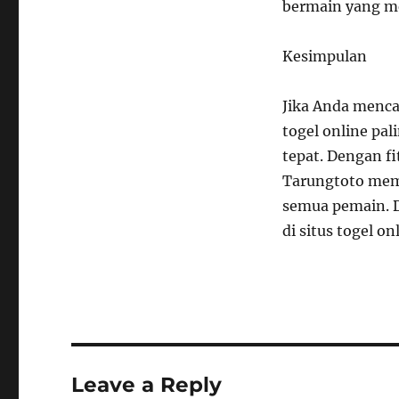
bermain yang 
Kesimpulan
Jika Anda mencar
togel online pal
tepat. Dengan f
Tarungtoto memb
semua pemain. D
di situs togel on
Leave a Reply