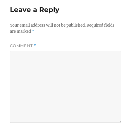
Leave a Reply
Your email address will not be published.
Required fields
are marked
*
COMMENT
*