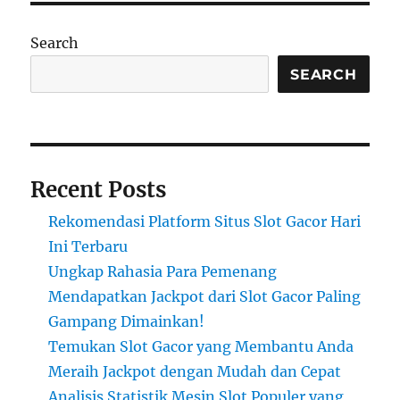
Search
SEARCH
Recent Posts
Rekomendasi Platform Situs Slot Gacor Hari
Ini Terbaru
Ungkap Rahasia Para Pemenang
Mendapatkan Jackpot dari Slot Gacor Paling
Gampang Dimainkan!
Temukan Slot Gacor yang Membantu Anda
Meraih Jackpot dengan Mudah dan Cepat
Analisis Statistik Mesin Slot Populer yang