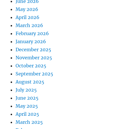
June 2026
May 2026
April 2026
March 2026
February 2026
January 2026
December 2025
November 2025
October 2025
September 2025
August 2025
July 2025
June 2025
May 2025
April 2025
March 2025