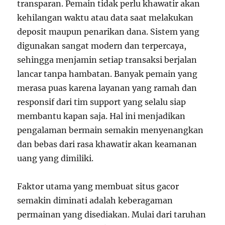
transparan. Pemain tidak perlu khawatir akan
kehilangan waktu atau data saat melakukan
deposit maupun penarikan dana. Sistem yang
digunakan sangat modern dan terpercaya,
sehingga menjamin setiap transaksi berjalan
lancar tanpa hambatan. Banyak pemain yang
merasa puas karena layanan yang ramah dan
responsif dari tim support yang selalu siap
membantu kapan saja. Hal ini menjadikan
pengalaman bermain semakin menyenangkan
dan bebas dari rasa khawatir akan keamanan
uang yang dimiliki.
Faktor utama yang membuat situs gacor
semakin diminati adalah keberagaman
permainan yang disediakan. Mulai dari taruhan