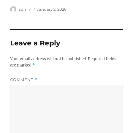
Author
Posted
admin
January 2, 2026
on
Leave a Reply
Your email address will not be published.
Required fields
are marked
*
COMMENT
*