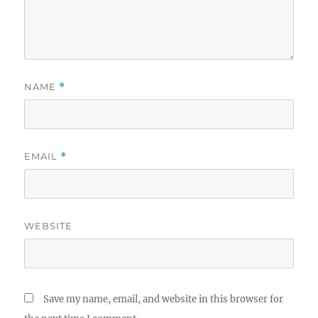
NAME
*
EMAIL
*
WEBSITE
Save my name, email, and website in this browser for