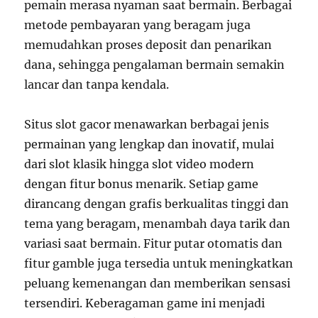
pemain merasa nyaman saat bermain. Berbagai
metode pembayaran yang beragam juga
memudahkan proses deposit dan penarikan
dana, sehingga pengalaman bermain semakin
lancar dan tanpa kendala.
Situs slot gacor menawarkan berbagai jenis
permainan yang lengkap dan inovatif, mulai
dari slot klasik hingga slot video modern
dengan fitur bonus menarik. Setiap game
dirancang dengan grafis berkualitas tinggi dan
tema yang beragam, menambah daya tarik dan
variasi saat bermain. Fitur putar otomatis dan
fitur gamble juga tersedia untuk meningkatkan
peluang kemenangan dan memberikan sensasi
tersendiri. Keberagaman game ini menjadi