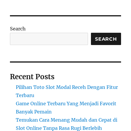
Search
SEARCH
Recent Posts
Pilihan Toto Slot Modal Receh Dengan Fitur
Terbaru
Game Online Terbaru Yang Menjadi Favorit
Banyak Pemain
Temukan Cara Menang Mudah dan Cepat di
Slot Online Tanpa Rasa Rugi Berlebih