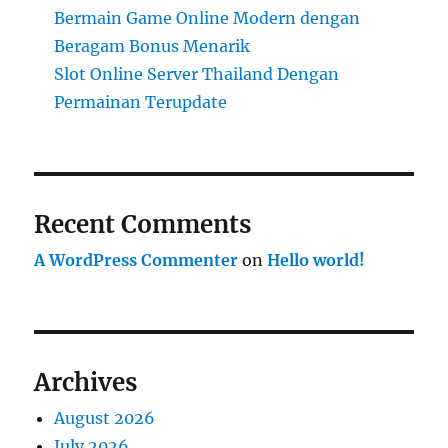
Bermain Game Online Modern dengan
Beragam Bonus Menarik
Slot Online Server Thailand Dengan
Permainan Terupdate
Recent Comments
A WordPress Commenter
on
Hello world!
Archives
August 2026
July 2026