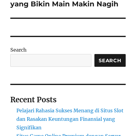
post:
yang Bikin Main Makin Nagih
Search
SEARCH
Recent Posts
Pelajari Rahasia Sukses Menang di Situs Slot
dan Rasakan Keuntungan Finansial yang
Signifikan