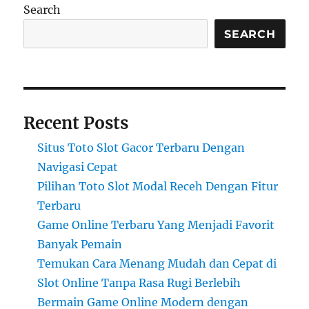
Search
SEARCH
Recent Posts
Situs Toto Slot Gacor Terbaru Dengan
Navigasi Cepat
Pilihan Toto Slot Modal Receh Dengan Fitur
Terbaru
Game Online Terbaru Yang Menjadi Favorit
Banyak Pemain
Temukan Cara Menang Mudah dan Cepat di
Slot Online Tanpa Rasa Rugi Berlebih
Bermain Game Online Modern dengan