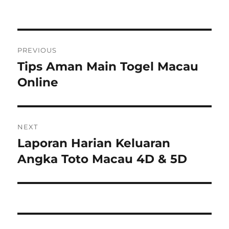
Post
PREVIOUS
navigation
Tips Aman Main Togel Macau
Previous
post:
Online
NEXT
Laporan Harian Keluaran
Next
post:
Angka Toto Macau 4D & 5D