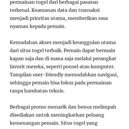
permainan togel dari berbagai pasaran
terkenal. Keamanan data dan transaksi
menjadi prioritas utama, memberikan rasa
nyaman kepada pemain.
Kemudahan akses menjadi keunggulan utama
dari situs togel terbaik. Pemain dapat bermain
kapan saja dan di mana saja melalui perangkat
favorit mereka, seperti ponsel atau komputer.
Tampilan user-friendly memudahkan navigasi,
sehingga pemain bisa fokus pada permainan
tanpa hambatan teknis.
Berbagai promo menarik dan bonus melimpah
disediakan untuk meningkatkan peluang
kemenangan pemain. Situs togel yang