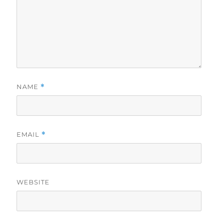
NAME
*
EMAIL
*
WEBSITE