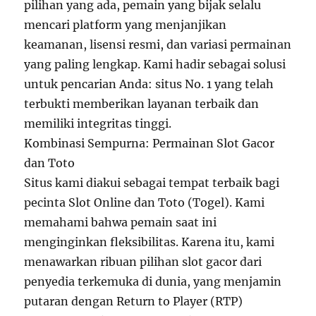
pilihan yang ada, pemain yang bijak selalu
mencari platform yang menjanjikan
keamanan, lisensi resmi, dan variasi permainan
yang paling lengkap. Kami hadir sebagai solusi
untuk pencarian Anda: situs No. 1 yang telah
terbukti memberikan layanan terbaik dan
memiliki integritas tinggi.
Kombinasi Sempurna: Permainan Slot Gacor
dan Toto
Situs kami diakui sebagai tempat terbaik bagi
pecinta Slot Online dan Toto (Togel). Kami
memahami bahwa pemain saat ini
menginginkan fleksibilitas. Karena itu, kami
menawarkan ribuan pilihan slot gacor dari
penyedia terkemuka di dunia, yang menjamin
putaran dengan Return to Player (RTP)