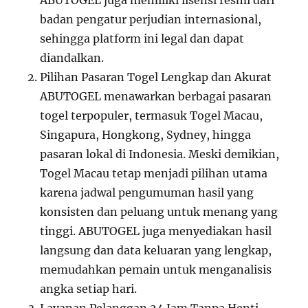
ABUTOGEL juga memiliki lisensi resmi dari
badan pengatur perjudian internasional,
sehingga platform ini legal dan dapat
diandalkan.
Pilihan Pasaran Togel Lengkap dan Akurat
ABUTOGEL menawarkan berbagai pasaran
togel terpopuler, termasuk Togel Macau,
Singapura, Hongkong, Sydney, hingga
pasaran lokal di Indonesia. Meski demikian,
Togel Macau tetap menjadi pilihan utama
karena jadwal pengumuman hasil yang
konsisten dan peluang untuk menang yang
tinggi. ABUTOGEL juga menyediakan hasil
langsung dan data keluaran yang lengkap,
memudahkan pemain untuk menganalisis
angka setiap hari.