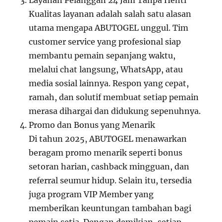
Layanan Pelanggan 24 Jam Tanpa Henti
Kualitas layanan adalah salah satu alasan
utama mengapa ABUTOGEL unggul. Tim
customer service yang profesional siap
membantu pemain sepanjang waktu,
melalui chat langsung, WhatsApp, atau
media sosial lainnya. Respon yang cepat,
ramah, dan solutif membuat setiap pemain
merasa dihargai dan didukung sepenuhnya.
Promo dan Bonus yang Menarik
Di tahun 2025, ABUTOGEL menawarkan
beragam promo menarik seperti bonus
setoran harian, cashback mingguan, dan
referral seumur hidup. Selain itu, tersedia
juga program VIP Member yang
memberikan keuntungan tambahan bagi