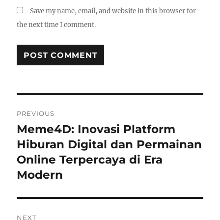
Save my name, email, and website in this browser for
the next time I comment.
Post
PREVIOUS
navigation
Meme4D: Inovasi Platform
Previous
post:
Hiburan Digital dan Permainan
Online Terpercaya di Era
Modern
NEXT