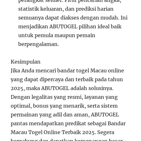
perangkat seluler. Fitur pencarian angka,
statistik keluaran, dan prediksi harian
semuanya dapat diakses dengan mudah. Ini
menjadikan ABUTOGEL pilihan ideal baik
untuk pemula maupun pemain
berpengalaman.
Kesimpulan
Jika Anda mencari bandar togel Macau online
yang dapat dipercaya dan terbaik pada tahun
2025, maka ABUTOGEL adalah solusinya.
Dengan legalitas yang resmi, layanan yang
optimal, bonus yang menarik, serta sistem
permainan yang adil dan aman, ABUTOGEL
pantas mendapatkan predikat sebagai Bandar
Macau Togel Online Terbaik 2025. Segera