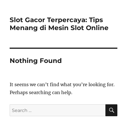
Slot Gacor Terpercaya: Tips
Menang di Mesin Slot Online
Nothing Found
It seems we can’t find what you’re looking for.
Perhaps searching can help.
SE
Search
for: