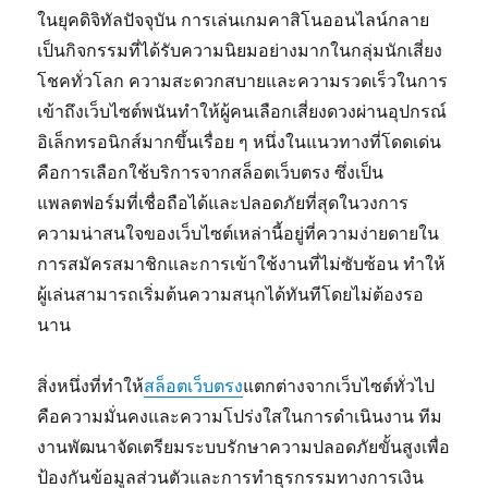
ในยุคดิจิทัลปัจจุบัน การเล่นเกมคาสิโนออนไลน์กลาย
เป็นกิจกรรมที่ได้รับความนิยมอย่างมากในกลุ่มนักเสี่ยง
โชคทั่วโลก ความสะดวกสบายและความรวดเร็วในการ
เข้าถึงเว็บไซต์พนันทำให้ผู้คนเลือกเสี่ยงดวงผ่านอุปกรณ์
อิเล็กทรอนิกส์มากขึ้นเรื่อย ๆ หนึ่งในแนวทางที่โดดเด่น
คือการเลือกใช้บริการจากสล็อตเว็บตรง ซึ่งเป็น
แพลตฟอร์มที่เชื่อถือได้และปลอดภัยที่สุดในวงการ
ความน่าสนใจของเว็บไซต์เหล่านี้อยู่ที่ความง่ายดายใน
การสมัครสมาชิกและการเข้าใช้งานที่ไม่ซับซ้อน ทำให้
ผู้เล่นสามารถเริ่มต้นความสนุกได้ทันทีโดยไม่ต้องรอ
นาน
สิ่งหนึ่งที่ทำให้
สล็อตเว็บตรง
แตกต่างจากเว็บไซต์ทั่วไป
คือความมั่นคงและความโปร่งใสในการดำเนินงาน ทีม
งานพัฒนาจัดเตรียมระบบรักษาความปลอดภัยขั้นสูงเพื่อ
ป้องกันข้อมูลส่วนตัวและการทำธุรกรรมทางการเงิน