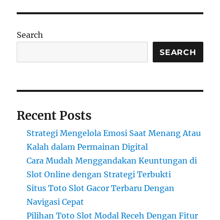
Gameplay
Results
with
Search
Slot
Games
SEARCH
Techniques
That
Deliver
Success
Recent Posts
Strategi Mengelola Emosi Saat Menang Atau
Kalah dalam Permainan Digital
Cara Mudah Menggandakan Keuntungan di
Slot Online dengan Strategi Terbukti
Situs Toto Slot Gacor Terbaru Dengan
Navigasi Cepat
Pilihan Toto Slot Modal Receh Dengan Fitur